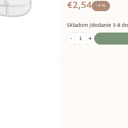
€2,54
–4 %
Skladom /dodanie 3-8 dn