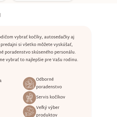
u
dičom vybrať kočíky, autosedačky aj
j predajni si všetko môžete vyskúšať,
né poradenstvo skúseného personálu.
 vybrať to najlepšie pre Vašu rodinu.
Odborné
a
poradenstvo
Servis kočíkov
Veľký výber
produktov