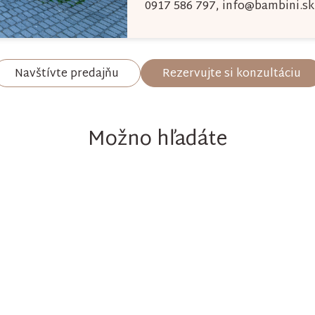
0917 586 797
,
info@bambini.sk
Navštívte predajňu
Rezervujte si konzultáciu
Možno hľadáte