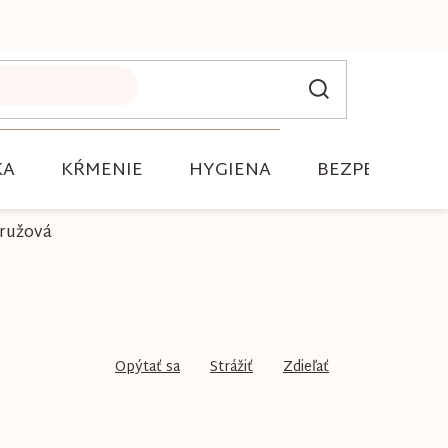
KA
KŔMENIE
HYGIENA
BEZPEČNOSŤ
ružová
Opýtať sa
Strážiť
Zdieľať