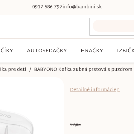
0917 586 797
info@bambini.sk
ČÍKY
AUTOSEDAČKY
HRAČKY
IZBIČ
ka pre deti
BABYONO Kefka zubná prstová s puzdrom 
Detailné informácie
€2,65