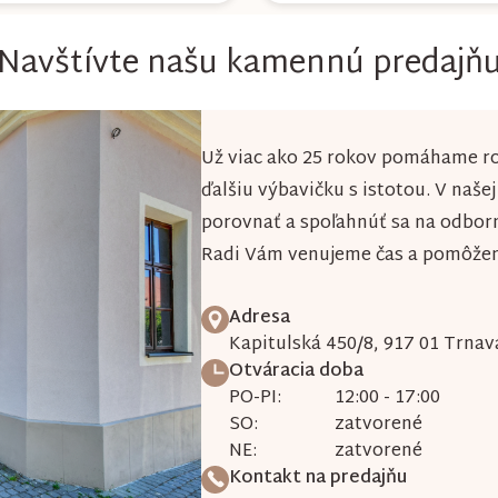
Navštívte našu kamennú predajň
Už viac ako 25 rokov pomáhame ro
ďalšiu výbavičku s istotou. V naše
porovnať a spoľahnúť sa na odbor
Radi Vám venujeme čas a pomôžeme
Adresa
Kapitulská 450/8, 917 01 Trnav
Otváracia doba
PO-PI:
12:00 - 17:00
SO:
zatvorené
NE:
zatvorené
Kontakt na predajňu