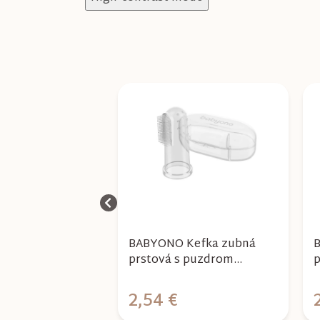
 ZUBNÁ KEFKA
BABYONO Kefka zubná
B
 STONE/
prstová s puzdrom
p
NDS
transparentná
2,54 €