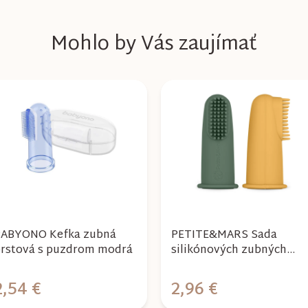
Mohlo by Vás zaujímať
ABYONO Kefka zubná
PETITE&MARS Sada
rstová s puzdrom modrá
silikónových zubných
kefiek na prst
TAKE&MATCH
2,54 €
2,96 €
Ochre&Green 2 ks 0m+