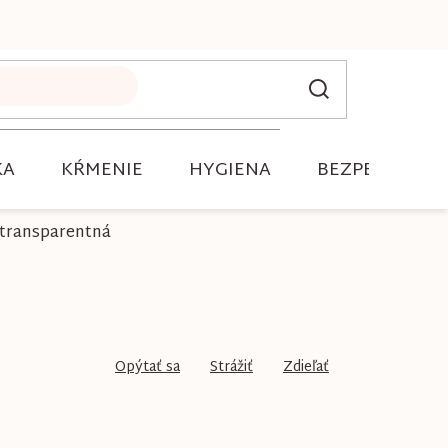
KA
KŔMENIE
HYGIENA
BEZPEČNOSŤ
transparentná
Opýtať sa
Strážiť
Zdieľať