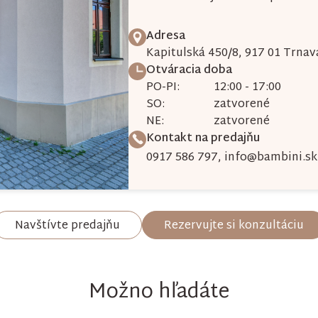
Adresa
Kapitulská 450/8, 917 01 Trnav
Otváracia doba
PO-PI:
12:00 - 17:00
SO:
zatvorené
NE:
zatvorené
Kontakt na predajňu
0917 586 797
,
info@bambini.sk
Navštívte predajňu
Rezervujte si konzultáciu
Možno hľadáte