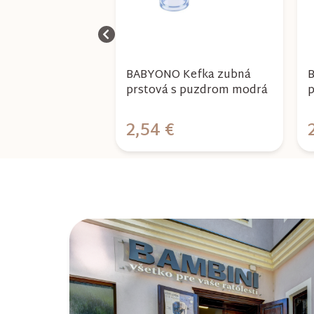
 ZUBNÁ KEFKA
BABYONO Kefka zubná
B
 STONE/
prstová s puzdrom modrá
p
NDS
2,54 €