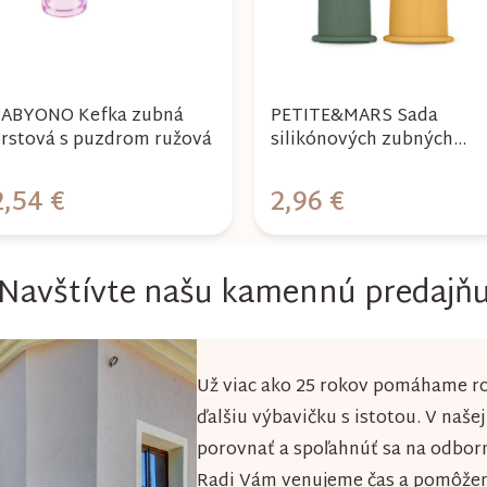
ABYONO Kefka zubná
PETITE&MARS Sada
rstová s puzdrom ružová
silikónových zubných
kefiek na prst
TAKE&MATCH
2,54 €
2,96 €
Ochre&Green 2 ks 0m+
Navštívte našu kamennú predajň
Už viac ako 25 rokov pomáhame ro
ďalšiu výbavičku s istotou. V naše
porovnať a spoľahnúť sa na odbor
Radi Vám venujeme čas a pomôžeme