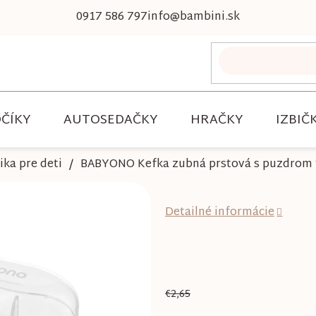
0917 586 797
info@bambini.sk
ČÍKY
AUTOSEDAČKY
HRAČKY
IZBIČ
ka pre deti
BABYONO Kefka zubná prstová s puzdrom 
Detailné informácie
€2,65