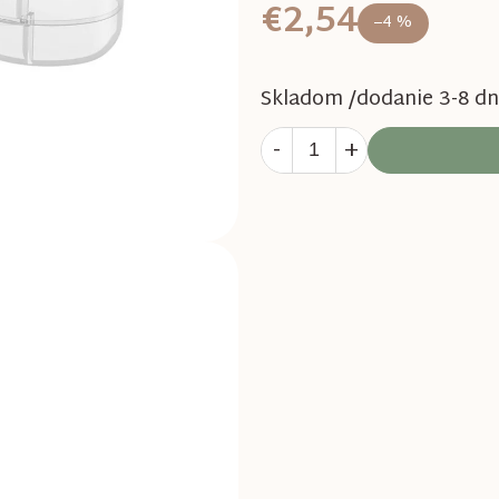
€2,54
–4 %
Skladom /dodanie 3-8 dn