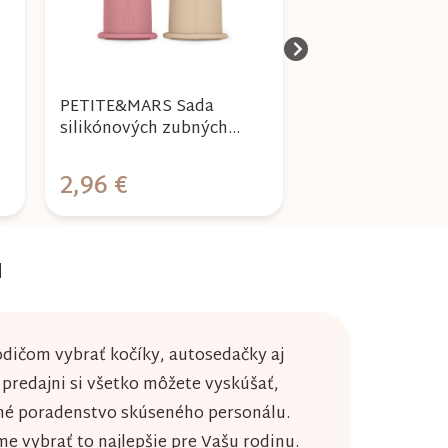
PETITE&MARS Sada
SUAVINEX | Dětsk
silikónových zubných
šampon KIDS 20
kefiek na prst
TAKE&MATCH Rose&Sand
2,96 €
4,48 €
2 ks 0m+
u
dičom vybrať kočíky, autosedačky aj
j predajni si všetko môžete vyskúšať,
né poradenstvo skúseného personálu.
 vybrať to najlepšie pre Vašu rodinu.