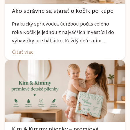
Ako správne sa starať o kočík po kúpe
Praktický sprievodca údržbou počas celého
roka Kočík je jednou z najväčších investícií do
výbavičky pre bábätko. Každý deň s ním
absolvujete prechádzky po meste, v parkoch,
Čítať viac
na lesných chodníkoch aj počas nepriaznivého
počasia. Pravidelnou starostlivosťou si však
môžete byť istí, že vám bude spoľahlivo slúžiť
dlhé roky a zachová si svoj krásny vzhľ...
Kim & Kimmy plienky – prémiová