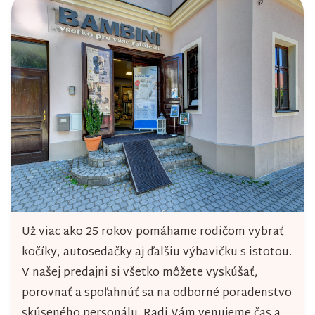
Už viac ako 25 rokov pomáhame rodičom vybrať
kočíky, autosedačky aj ďalšiu výbavičku s istotou.
V našej predajni si všetko môžete vyskúšať,
porovnať a spoľahnúť sa na odborné poradenstvo
skúseného personálu. Radi Vám venujeme čas a