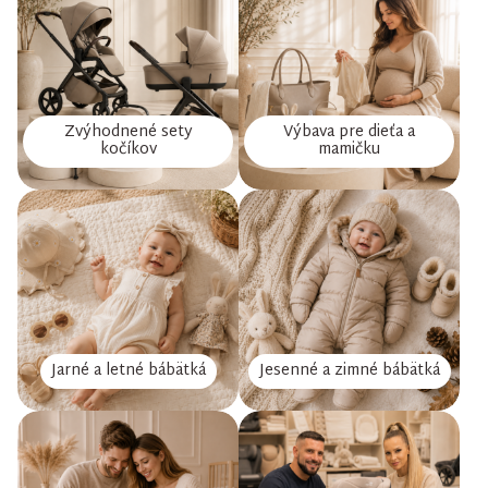
Zvýhodnené sety
Výbava pre dieťa a
kočíkov
mamičku
Jarné a letné bábätká
Jesenné a zimné bábätká