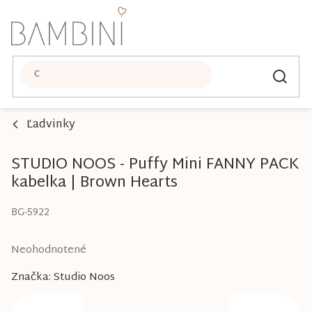
Prejsť
na
obsah
Ľadvinky
STUDIO NOOS - Puffy Mini FANNY PACK
kabelka | Brown Hearts
BG-5922
Priemerné
Neohodnotené
hodnotenie
Značka:
Studio Noos
produktu
je