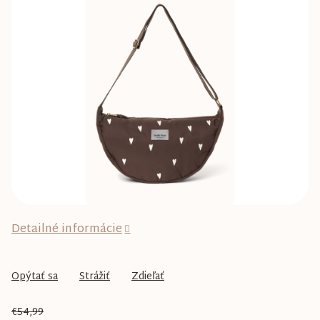
0,0
z
5
hviezdičiek.
Detailné informácie
Opýtať sa
Strážiť
Zdieľať
€54,99