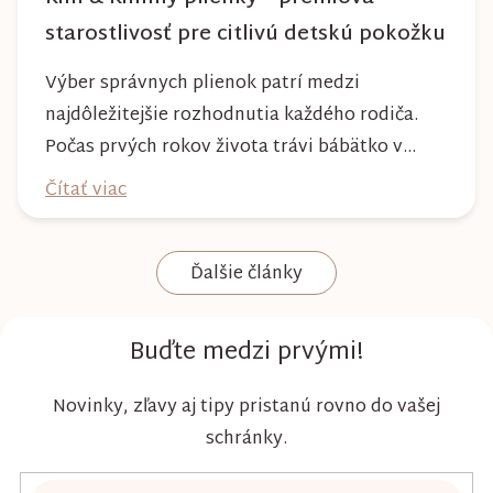
starostlivosť pre citlivú detskú pokožku
Výber správnych plienok patrí medzi
najdôležitejšie rozhodnutia každého rodiča.
Počas prvých rokov života trávi bábätko v
plienke väčšinu dňa, preto by mala poskytovať
Čítať viac
nielen spoľahlivú ochranu, ale aj maximálny
komfort a šetrnosť k citlivej pokožke. Plienky
Ďalšie články
Kim & Kimmy boli vyvinuté s dôrazom na
vysokú absorpciu, priedušnosť a pohodlie
dieťaťa...
Buďte medzi prvými!
Novinky, zľavy aj tipy pristanú rovno do vašej
schránky.