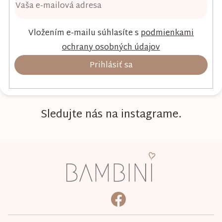
Vložením e-mailu súhlasíte s
podmienkami
ochrany osobných údajov
Prihlásiť sa
Sledujte nás na instagrame.
Z
á
p
ä
bambini.kociky
https://www.facebook.com/b
t
i