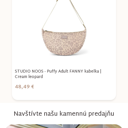
d
STUDIO NOOS - Puffy Adult FANNY kabelka |
S
Cream leopard
H
48,49 €
7
Navštívte našu kamennú predajňu