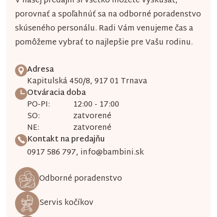
V našej predajni si všetko môžete vyskúšať,
porovnať a spoľahnúť sa na odborné poradenstvo
skúseného personálu. Radi Vám venujeme čas a
pomôžeme vybrať to najlepšie pre Vašu rodinu.
Adresa
Kapitulská 450/8, 917 01 Trnava
Otváracia doba
PO-PI:
12:00 - 17:00
SO:
zatvorené
NE:
zatvorené
Kontakt na predajňu
0917 586 797
,
info@bambini.sk
Odborné poradenstvo
Servis kočíkov