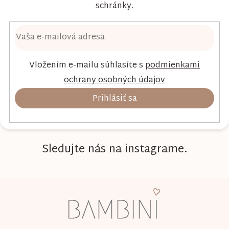
schránky.
Vložením e-mailu súhlasíte s
podmienkami
ochrany osobných údajov
Prihlásiť sa
Sledujte nás na instagrame.
Z
á
p
ä