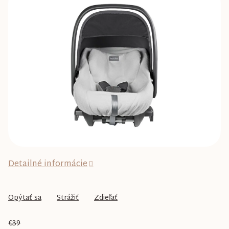
0,0
z
5
hviezdičiek.
Detailné informácie
Opýtať sa
Strážiť
Zdieľať
€39