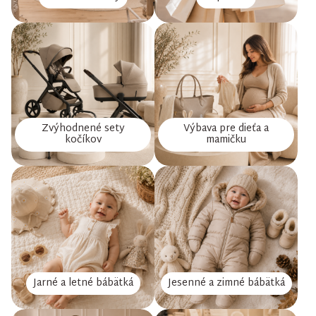
Zvýhodnené sety
Výbava pre dieťa a
kočíkov
mamičku
Jarné a letné bábätká
Jesenné a zimné bábätká