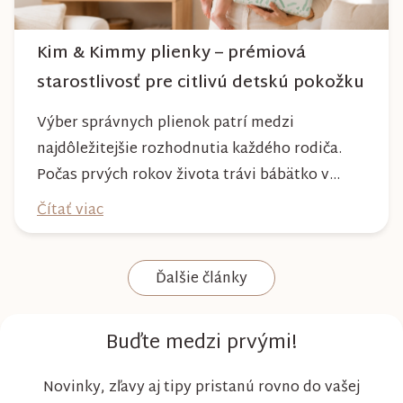
Kim & Kimmy plienky – prémiová
starostlivosť pre citlivú detskú pokožku
Výber správnych plienok patrí medzi
najdôležitejšie rozhodnutia každého rodiča.
Počas prvých rokov života trávi bábätko v
plienke väčšinu dňa, preto by mala poskytovať
Čítať viac
nielen spoľahlivú ochranu, ale aj maximálny
komfort a šetrnosť k citlivej pokožke. Plienky
Ďalšie články
Kim & Kimmy boli vyvinuté s dôrazom na
vysokú absorpciu, priedušnosť a pohodlie
dieťaťa...
Buďte medzi prvými!
Novinky, zľavy aj tipy pristanú rovno do vašej