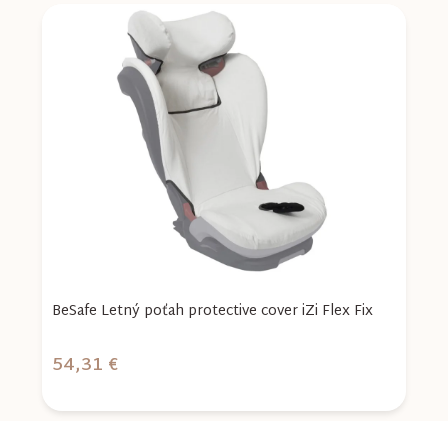
BeSafe Letný poťah protective cover iZi Flex Fix
L
54,31 €
4