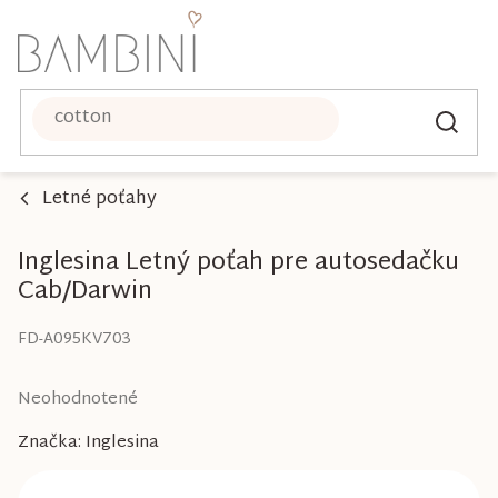
Prejsť
na
obsah
Letné poťahy
Inglesina Letný poťah pre autosedačku
Cab/Darwin
FD-A095KV703
Priemerné
Neohodnotené
hodnotenie
Značka:
Inglesina
produktu
je