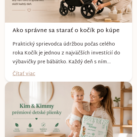
Ako správne sa starať o kočík po kúpe
Praktický sprievodca údržbou počas celého
roka Kočík je jednou z najväčších investícií do
výbavičky pre bábätko. Každý deň s ním
absolvujete prechádzky po meste, v parkoch,
Čítať viac
na lesných chodníkoch aj počas nepriaznivého
počasia. Pravidelnou starostlivosťou si však
môžete byť istí, že vám bude spoľahlivo slúžiť
dlhé roky a zachová si svoj krásny vzhľ...