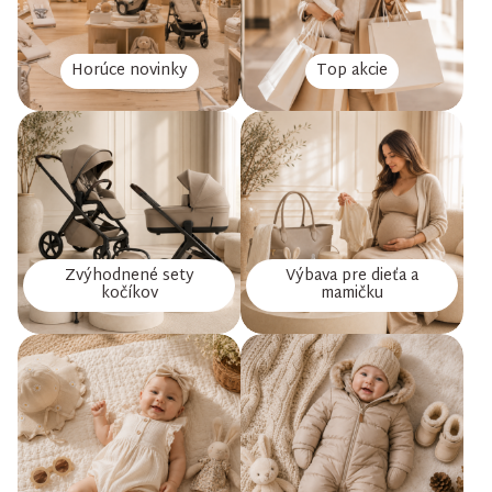
Horúce novinky
Top akcie
Zvýhodnené sety
Výbava pre dieťa a
kočíkov
mamičku