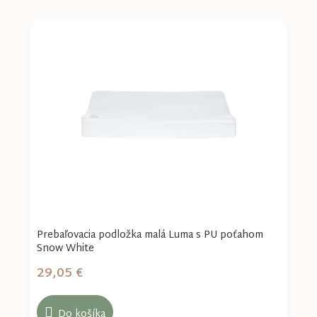
-
Prebaľovacia podložka malá Luma s PU poťahom
B
Snow White
J
29,05 €
2
Do košíka