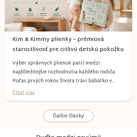
Kim & Kimmy plienky – prémiová
starostlivosť pre citlivú detskú pokožku
Výber správnych plienok patrí medzi
najdôležitejšie rozhodnutia každého rodiča.
Počas prvých rokov života trávi bábätko v
plienke väčšinu dňa, preto by mala poskytovať
Čítať viac
nielen spoľahlivú ochranu, ale aj maximálny
komfort a šetrnosť k citlivej pokožke. Plienky
Ďalšie články
Kim & Kimmy boli vyvinuté s dôrazom na
vysokú absorpciu, priedušnosť a pohodlie
dieťaťa...