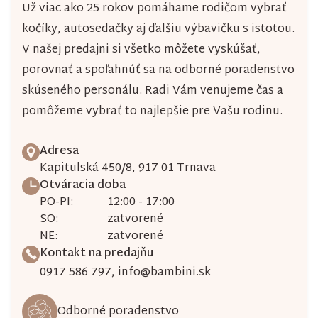
Už viac ako 25 rokov pomáhame rodičom vybrať
kočíky, autosedačky aj ďalšiu výbavičku s istotou.
V našej predajni si všetko môžete vyskúšať,
porovnať a spoľahnúť sa na odborné poradenstvo
skúseného personálu. Radi Vám venujeme čas a
pomôžeme vybrať to najlepšie pre Vašu rodinu.
Adresa
Kapitulská 450/8, 917 01 Trnava
Otváracia doba
PO-PI:
12:00 - 17:00
SO:
zatvorené
NE:
zatvorené
Kontakt na predajňu
0917 586 797
,
info@bambini.sk
Odborné poradenstvo