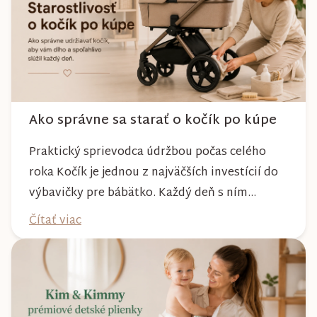
Ako správne sa starať o kočík po kúpe
Praktický sprievodca údržbou počas celého
roka Kočík je jednou z najväčších investícií do
výbavičky pre bábätko. Každý deň s ním
absolvujete prechádzky po meste, v parkoch,
Čítať viac
na lesných chodníkoch aj počas nepriaznivého
počasia. Pravidelnou starostlivosťou si však
môžete byť istí, že vám bude spoľahlivo slúžiť
dlhé roky a zachová si svoj krásny vzhľ...