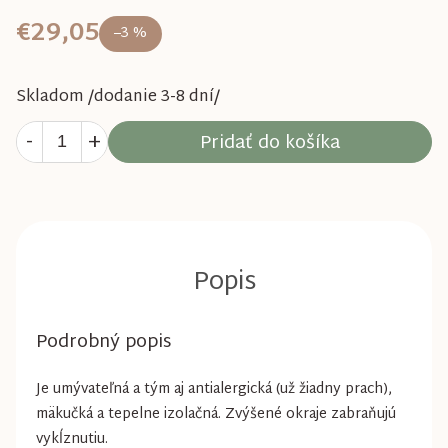
€29,05
–3 %
Skladom /dodanie 3-8 dní/
Pridať do košíka
Podrobný popis
Je umývateľná a tým aj antialergická (už žiadny prach),
mäkučká a tepelne izolačná. Zvýšené okraje zabraňujú
vykĺznutiu.