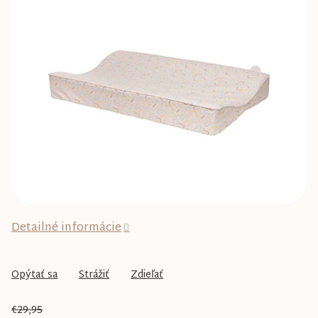
0,0
z
5
hviezdičiek.
Detailné informácie
Opýtať sa
Strážiť
Zdieľať
€29,95