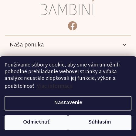
á
p
ä
bambini.kociky
https://www.facebook.com/b
t
i
e
Naša ponuka
Informácie
Používame súbory cookie, aby sme vám umožnili
pohodlné prehliadanie webovej stránky a vďaka
analýze neustále zlepšovali jej funkcie, výkon a
Podmienky
použiteľnosť.
Viac informácií
Kontakt
Nastavenie
Copyright 2026
bambini.sk
. Všetky práva vyhradené.
Odmietnuť
Súhlasím
Vytvoril Shoptet
|
D2 Solutions
|
Shopcode