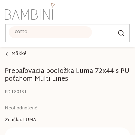
Prejsť
na
obsah
Mäkké
Prebaľovacia podložka Luma 72x44 s PU
poťahom Multi Lines
FD-L80131
Priemerné
Neohodnotené
hodnotenie
Značka:
LUMA
produktu
je