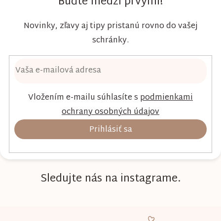
Buďte medzi prvými!
Novinky, zľavy aj tipy pristanú rovno do vašej
schránky.
Vložením e-mailu súhlasíte s
podmienkami
ochrany osobných údajov
Prihlásiť sa
Sledujte nás na instagrame.
Z