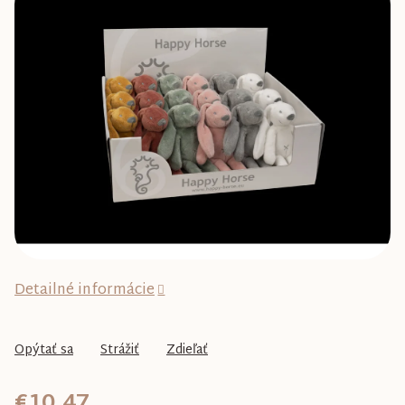
0,0
z
5
hviezdičiek.
Detailné informácie
Opýtať sa
Strážiť
Zdieľať
€10,47