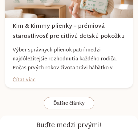
Kim & Kimmy plienky – prémiová
starostlivosť pre citlivú detskú pokožku
Výber správnych plienok patrí medzi
najdôležitejšie rozhodnutia každého rodiča.
Počas prvých rokov života trávi bábätko v
plienke väčšinu dňa, preto by mala poskytovať
Čítať viac
nielen spoľahlivú ochranu, ale aj maximálny
komfort a šetrnosť k citlivej pokožke. Plienky
Ďalšie články
Kim & Kimmy boli vyvinuté s dôrazom na
vysokú absorpciu, priedušnosť a pohodlie
dieťaťa...
Buďte medzi prvými!