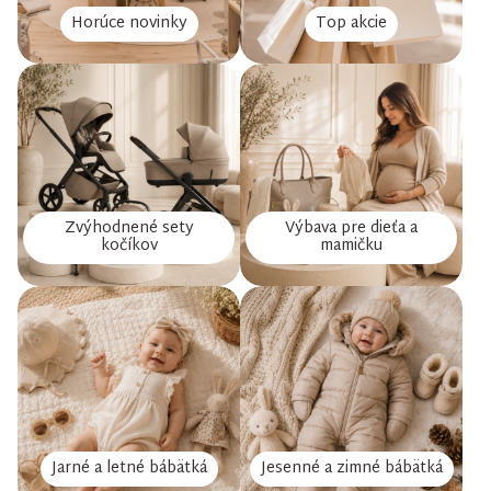
Horúce novinky
Top akcie
Zvýhodnené sety
Výbava pre dieťa a
kočíkov
mamičku
Jarné a letné bábätká
Jesenné a zimné bábätká