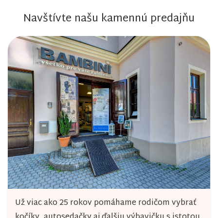
Navštívte našu kamennú predajňu
Už viac ako 25 rokov pomáhame rodičom vybrať
kočíky, autosedačky aj ďalšiu výbavičku s istotou.