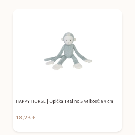
:
HAPPY HORSE | Opička Teal no.3 veľkosť: 84 cm
H
18,23 €
1