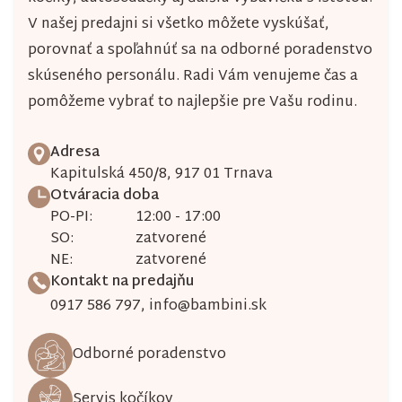
V našej predajni si všetko môžete vyskúšať,
porovnať a spoľahnúť sa na odborné poradenstvo
skúseného personálu. Radi Vám venujeme čas a
pomôžeme vybrať to najlepšie pre Vašu rodinu.
Adresa
Kapitulská 450/8, 917 01 Trnava
Otváracia doba
PO-PI:
12:00 - 17:00
SO:
zatvorené
NE:
zatvorené
Kontakt na predajňu
0917 586 797
,
info@bambini.sk
Odborné poradenstvo
Servis kočíkov