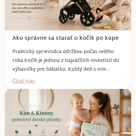
Ako správne sa starať o kočík po kúpe
Praktický sprievodca údržbou počas celého
roka Kočík je jednou z najväčších investícií do
výbavičky pre bábätko. Každý deň s ním
absolvujete prechádzky po meste, v parkoch,
Čítať viac
na lesných chodníkoch aj počas nepriaznivého
počasia. Pravidelnou starostlivosťou si však
môžete byť istí, že vám bude spoľahlivo slúžiť
dlhé roky a zachová si svoj krásny vzhľ...