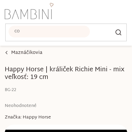
Prejsť
na
obsah
Maznáčikovia
Happy Horse | králiček Richie Mini - mix
veľkosť: 19 cm
BG-22
Priemerné
Neohodnotené
hodnotenie
Značka:
Happy Horse
produktu
je