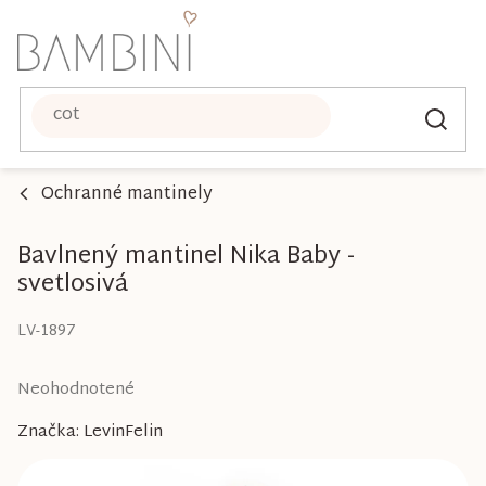
Prejsť
na
obsah
Ochranné mantinely
Bavlnený mantinel Nika Baby -
svetlosivá
LV-1897
Priemerné
Neohodnotené
hodnotenie
Značka:
LevinFelin
produktu
je