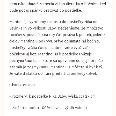
nemusíte obávať zranenia vášho dieťatka o bočnice, keď
bude počas spánku cestovať po postieľke.
Mantinel je vyrobený namieru do postieľky Nika od
LevinFelin vo veľkosti Baby. Keďže vieme, že množstvo
rodičov si postieľku na istý čas prisúva k posteli, jeden z
dielov mantinelu pokrýva práve odnímateľnú bočnicu
postieľky, vďaka čomu mantinel viete využívať s
bočnicou aj bez. Mantinel sa k postieľke uväzuje
pevnými šnúrkami, ktoré sú upevnené dole aj hore, čo
zabraňuje zošmyknutiu mantinelu a môžete si byť istý,
že vaše dieťatko ochráni pred nárazom kedykoľvek.
Charakteristika:
– rozmery: k postieľke Nika Baby, výška cca 27 cm
– zloženie: poťah 100% bavlna, výplň vatelín