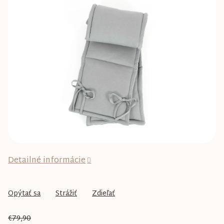
0,0
z
5
hviezdičiek.
Detailné informácie
Opýtať sa
Strážiť
Zdieľať
€79,90