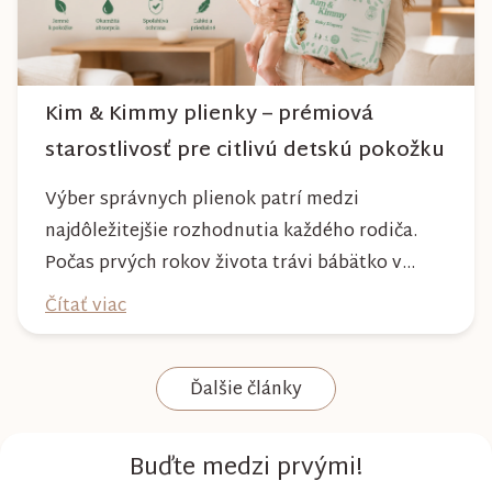
Kim & Kimmy plienky – prémiová
starostlivosť pre citlivú detskú pokožku
Výber správnych plienok patrí medzi
najdôležitejšie rozhodnutia každého rodiča.
Počas prvých rokov života trávi bábätko v
plienke väčšinu dňa, preto by mala poskytovať
Čítať viac
nielen spoľahlivú ochranu, ale aj maximálny
komfort a šetrnosť k citlivej pokožke. Plienky
Ďalšie články
Kim & Kimmy boli vyvinuté s dôrazom na
vysokú absorpciu, priedušnosť a pohodlie
dieťaťa...
Buďte medzi prvými!