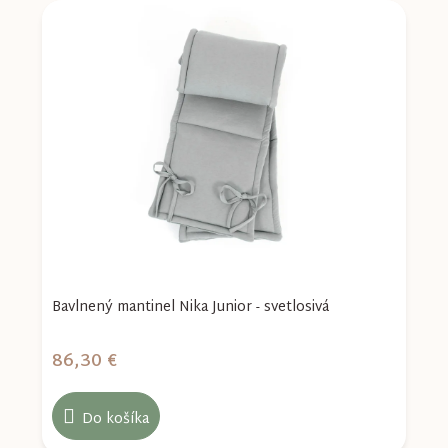
Bavlnený mantinel Nika Junior - svetlosivá
B
86,30 €
8
Do košíka