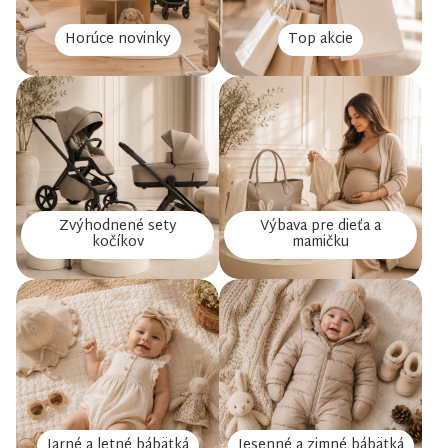
Horúce novinky
Top akcie
Zvýhodnené sety
Výbava pre dieťa a
kočíkov
mamičku
Jarné a letné bábätká
Jesenné a zimné bábätká