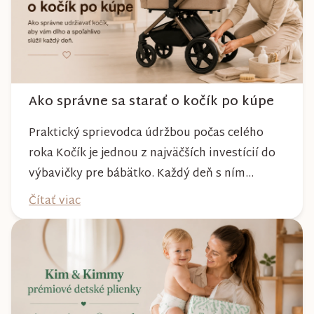
Ako správne sa starať o kočík po kúpe
Praktický sprievodca údržbou počas celého
roka Kočík je jednou z najväčších investícií do
výbavičky pre bábätko. Každý deň s ním
absolvujete prechádzky po meste, v parkoch,
Čítať viac
na lesných chodníkoch aj počas nepriaznivého
počasia. Pravidelnou starostlivosťou si však
môžete byť istí, že vám bude spoľahlivo slúžiť
dlhé roky a zachová si svoj krásny vzhľ...