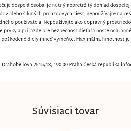
je dospelá osoba. Je nutný nepretržitý dohľad dospelej 
dov alebo šikmých príjazdových ciest; nepoužívajte na ce
dného používateľa. Nepoužívajte ako dopravný prostriedok
 prvky a pri jazde pre bezpečnosť dieťaťa noste ochranné 
o poškodené diely ihneď vymeňte. Maximálna hmotnosť je 
o., Drahobejlova 2515/18, 190 00 Praha Česká republika in
Súvisiaci tovar