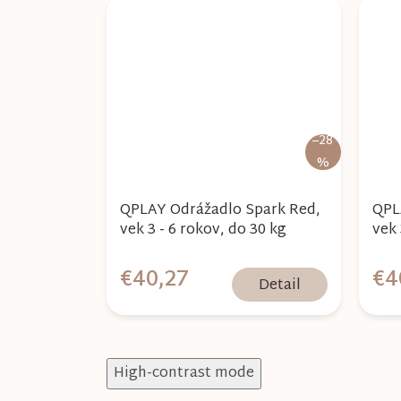
–28
%
QPLAY Odrážadlo Spark Red,
QPL
vek 3 - 6 rokov, do 30 kg
vek 
€40,27
€4
Detail
High-contrast mode