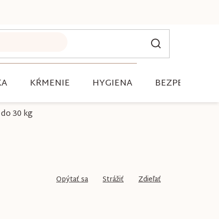
KA
KŔMENIE
HYGIENA
BEZPEČNOSŤ
 do 30 kg
Opýtať sa
Strážiť
Zdieľať