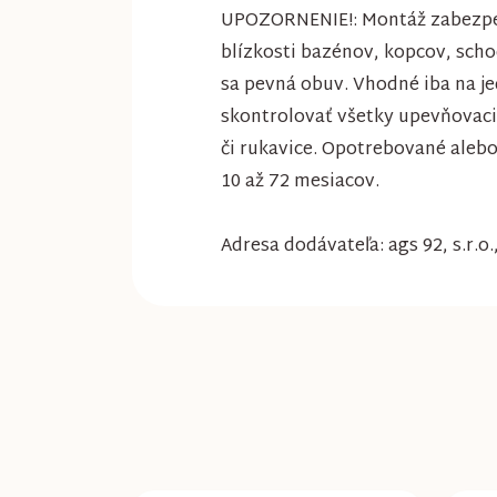
UPOZORNENIE!: Montáž zabezpeču
blízkosti bazénov, kopcov, scho
sa pevná obuv. Vhodné iba na je
skontrolovať všetky upevňovacie
či rukavice. Opotrebované aleb
10 až 72 mesiacov.
Adresa dodávateľa: ags 92, s.r.