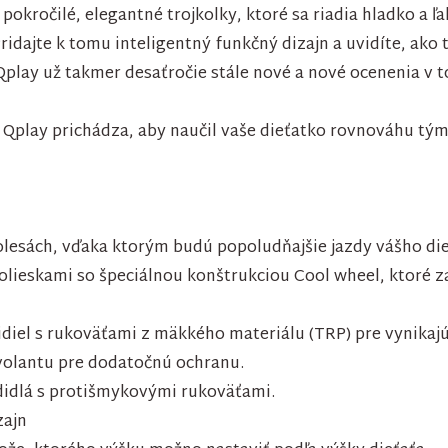
okročilé, elegantné trojkolky, ktoré sa riadia hladko a ľa
 Pridajte k tomu inteligentný funkčný dizajn a uvidíte, ak
play už takmer desaťročie stále nové a nové ocenenia v t
 Qplay prichádza, aby naučil vaše dieťatko rovnováhu tý
kolesách, vďaka ktorým budú popoludňajšie jazdy vášho di
olieskami so špeciálnou konštrukciou Cool wheel, ktoré z
didiel s rukoväťami z mäkkého materiálu (TRP) pre vynikaj
volantu pre dodatočnú ochranu.
adidlá s protišmykovými rukoväťami.
zajn