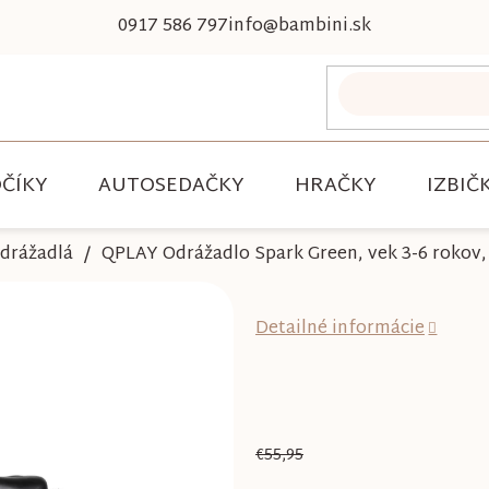
0917 586 797
info@bambini.sk
ČÍKY
AUTOSEDAČKY
HRAČKY
IZBIČ
drážadlá
QPLAY Odrážadlo Spark Green, vek 3-6 rokov,
Detailné informácie
€55,95