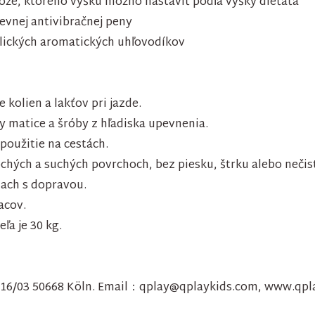
ože, ktorého výšku možno nastaviť podľa výšky dieťaťa
pevnej antivibračnej peny
klických aromatických uhľovodíkov
e kolien a lakťov pri jazde.
ky matice a šróby z hľadiska upevnenia.
 použitie na cestách.
ochých a suchých povrchoch, bez piesku, štrku alebo nečis
tiach s dopravou.
acov.
a je 30 kg.
r.16/03 50668 Köln. Email：qplay@qplaykids.com, www.qpl