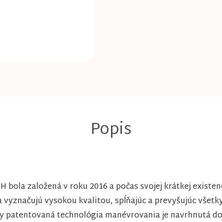
bola založená v roku 2016 a počas svojej krátkej existen
sa vyznačujú vysokou kvalitou, spĺňajúc a prevyšujúc všet
ay patentovaná technológia manévrovania je navrhnutá do