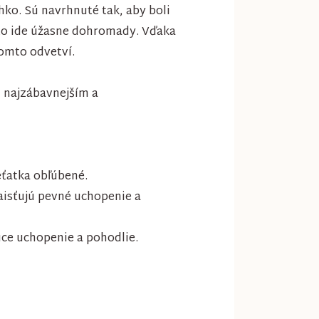
hko. Sú navrhnuté tak, aby boli
o to ide úžasne dohromady. Vďaka
omto odvetví.
m najzábavnejším a
eťatka obľúbené.
aisťujú pevné uchopenie a
úce uchopenie a pohodlie.