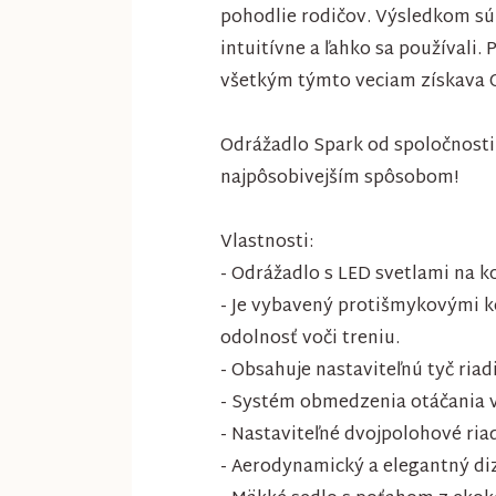
pohodlie rodičov. Výsledkom sú p
intuitívne a ľahko sa používali.
všetkým týmto veciam získava Q
Odrážadlo Spark od spoločnosti
najpôsobivejším spôsobom!
Vlastnosti:
- Odrážadlo s LED svetlami na 
- Je vybavený protišmykovými k
odolnosť voči treniu.
- Obsahuje nastaviteľnú tyč ria
- Systém obmedzenia otáčania 
- Nastaviteľné dvojpolohové ri
- Aerodynamický a elegantný di