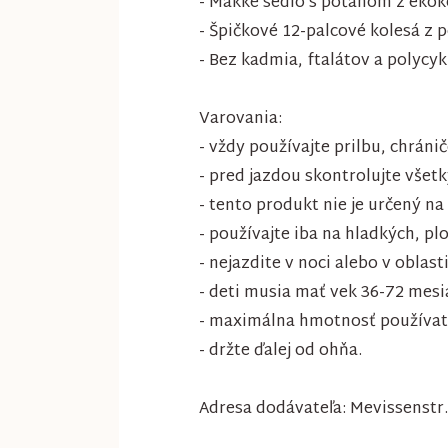
- Mäkké sedlo s poťahom z ekok
- Špičkové 12-palcové kolesá z 
- Bez kadmia, ftalátov a polycy
Varovania:
- vždy používajte prilbu, chránič
- pred jazdou skontrolujte všet
- tento produkt nie je určený na
- používajte iba na hladkých, pl
- nejazdite v noci alebo v oblas
- deti musia mať vek 36-72 mesi
- maximálna hmotnosť používateľ
- držte ďalej od ohňa.
Adresa dodávateľa: Mevissenst