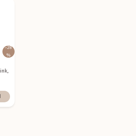
–28
%
ink,
l