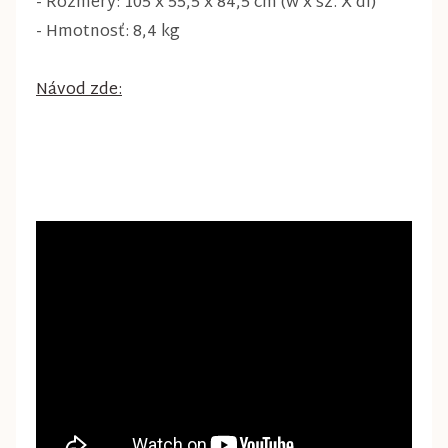
- Rozmery: 105 x 55,5 x 84,5 cm (w x sz. X dl)
- Hmotnosť: 8,4 kg
Návod zde: