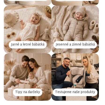
Jarné a letné bábätká
Jesenné a zimné bábätká
Tipy na darčeky
Testujeme naše produkty