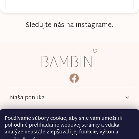
Sledujte nás na instagrame.
Z
á
p
ä
bambini.kociky
https://www.facebook.com/b
t
i
e
Naša ponuka
Informácie
Používame súbory cookie, aby sme vám umožnili
pohodlné prehliadanie webovej stránky a vďaka
analýze neustále zlepšovali jej funkcie, výkon a
Podmienky