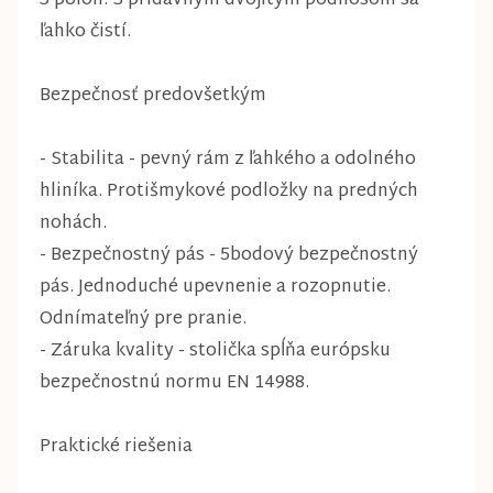
3 polôh. S prídavným dvojitým podnosom sa
ľahko čistí.
Bezpečnosť predovšetkým
- Stabilita - pevný rám z ľahkého a odolného
hliníka. Protišmykové podložky na predných
nohách.
- Bezpečnostný pás - 5bodový bezpečnostný
pás. Jednoduché upevnenie a rozopnutie.
Odnímateľný pre pranie.
- Záruka kvality - stolička spĺňa európsku
bezpečnostnú normu EN 14988.
Praktické riešenia