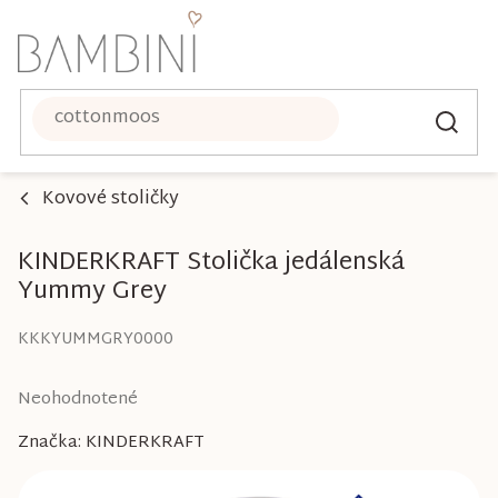
Prejsť
na
obsah
Kovové stoličky
KINDERKRAFT Stolička jedálenská
Yummy Grey
KKKYUMMGRY0000
Priemerné
Neohodnotené
hodnotenie
Značka:
KINDERKRAFT
produktu
je