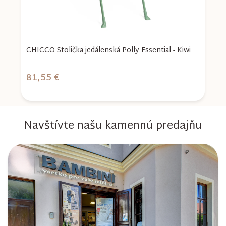
CHICCO Stolička jedálenská Polly Essential - Kiwi
K
81,55 €
9
Navštívte našu kamennú predajňu