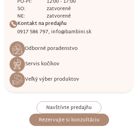
PO-PI:
12:00 - 17:00
SO:
zatvorené
NE:
zatvorené
Kontakt na predajňu
0917 586 797
,
info@bambini.sk
Odborné poradenstvo
Servis kočíkov
Veľký výber produktov
Navštívte predajňu
Rezervujte si konzultáciu