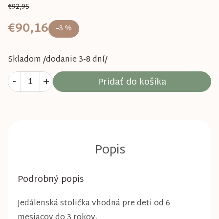
€92,95
€90,16
–3 %
Skladom /dodanie 3-8 dní/
Pridať do košíka
Podrobný popis
Jedálenská stolička vhodná pre deti od 6
mesiacov do 3 rokov.