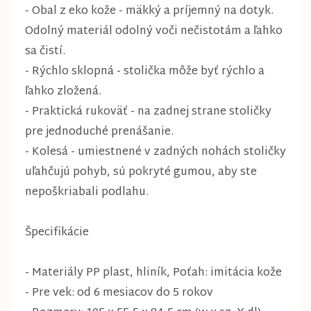
- Obal z eko kože - mäkký a príjemný na dotyk.
Odolný materiál odolný voči nečistotám a ľahko
sa čistí.
- Rýchlo sklopná - stolička môže byť rýchlo a
ľahko zložená.
- Praktická rukoväť - na zadnej strane stoličky
pre jednoduché prenášanie.
- Kolesá - umiestnené v zadných nohách stoličky
uľahčujú pohyb, sú pokryté gumou, aby ste
nepoškriabali podlahu.
Špecifikácie
- Materiály PP plast, hliník, Poťah: imitácia kože
- Pre vek: od 6 mesiacov do 5 rokov