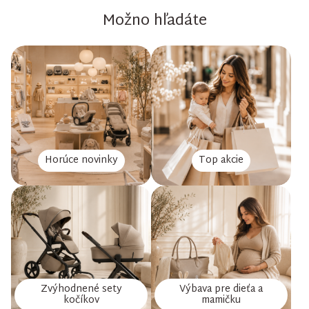
Možno hľadáte
Horúce novinky
Top akcie
Zvýhodnené sety
Výbava pre dieťa a
kočíkov
mamičku