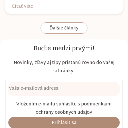
plienke väčšinu dňa, preto by mala poskytovať
Čítať viac
nielen spoľahlivú ochranu, ale aj maximálny
komfort a šetrnosť k citlivej pokožke. Plienky
Ďalšie články
Kim & Kimmy boli vyvinuté s dôrazom na
vysokú absorpciu, priedušnosť a pohodlie
dieťaťa...
Buďte medzi prvými!
Novinky, zľavy aj tipy pristanú rovno do vašej
schránky.
Vložením e-mailu súhlasíte s
podmienkami
ochrany osobných údajov
Prihlásiť sa