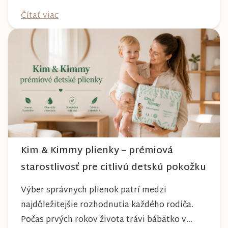
absolvujete prechádzky po meste, v parkoch,
Čítať viac
na lesných chodníkoch aj počas nepriaznivého
počasia. Pravidelnou starostlivosťou si však
môžete byť istí, že vám bude spoľahlivo slúžiť
dlhé roky a zachová si svoj krásny vzhľ...
Kim & Kimmy plienky – prémiová
starostlivosť pre citlivú detskú pokožku
Výber správnych plienok patrí medzi
najdôležitejšie rozhodnutia každého rodiča.
Počas prvých rokov života trávi bábätko v