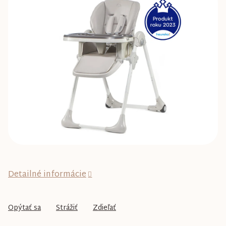
0,0
z
5
hviezdičiek.
Detailné informácie
Opýtať sa
Strážiť
Zdieľať