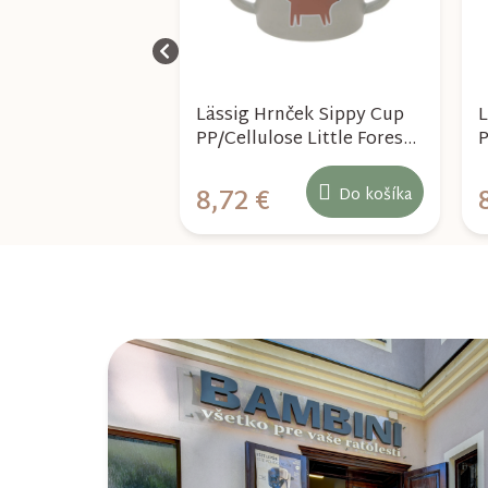
hárik Mug
Lässig Hrnček Sippy Cup
L
ose Happy Fruits
PP/Cellulose Little Forest
P
fox
c
8,72 €
Do košíka
Do košíka