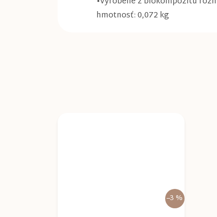
•vyrobené z biokompozitu rozme
hmotnosť: 0,072 kg
–3 %