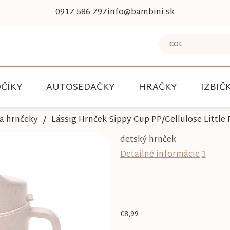
0917 586 797
info@bambini.sk
ČÍKY
AUTOSEDAČKY
HRAČKY
IZBIČ
a hrnčeky
Lässig Hrnček Sippy Cup PP/Cellulose Little 
detský hrnček
Detailné informácie
€8,99