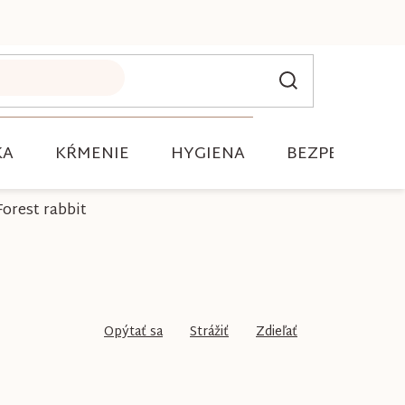
KA
KŔMENIE
HYGIENA
BEZPEČNOSŤ
Forest rabbit
Opýtať sa
Strážiť
Zdieľať