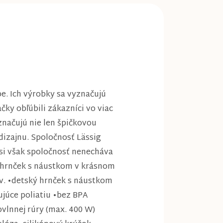
e. Ich výrobky sa vyznačujú
čky obľúbili zákazníci vo viac
značujú nie len špičkovou
dizajnu. Spoločnosť Lässig
si však spoločnosť nenecháva
ý hrnček s náustkom v krásnom
ov. •detský hrnček s náustkom
júce poliatiu •bez BPA
vlnnej rúry (max. 400 W)