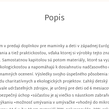
m v predaji doplnkov pre maminky a deti v západnej Európ
a a tiež praktickosťou, vďaka ktorej si výrobky tejto zna
a. Samostatnou kapitolou sú potom materiály, ktoré sa vy
ž ekologickosťou a napomáhajú k dosiahnutiu nadčasového 
namných ocenení. Výsledky svojho úspešného pôsobenia 
adu charitatívnych a ekologických projektov. Ľahký detsk
rvale udržateľných zdrojov, je určený pre deti od 6 mesiac
bezpečný úchop •súčasťou je aj viečko s náustkom zabraňu
mýkaniu •možnosť umývania v umývačke •vhodný do mikro