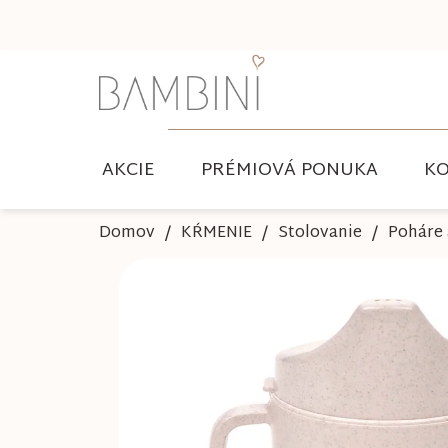
Prejsť
na
obsah
AKCIE
PRÉMIOVÁ PONUKA
KO
Domov
KŔMENIE
Stolovanie
Poháre 