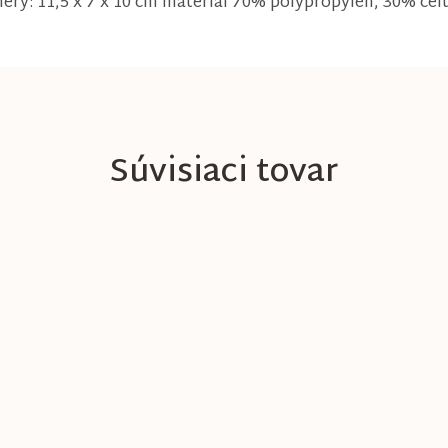
ry: 11,5 x 7 x 10 cm materiál 70% polypropylén, 30% celu
Súvisiaci tovar