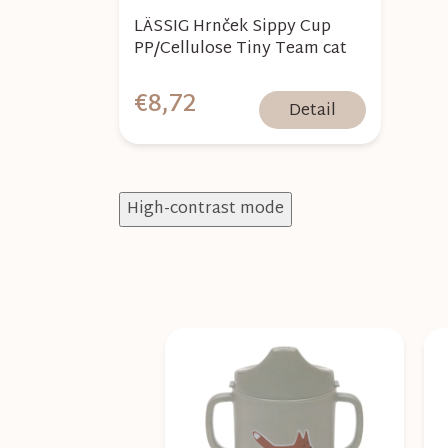
LÄSSIG Hrnček Sippy Cup
PP/Cellulose Tiny Team cat
€8,72
Detail
High-contrast mode