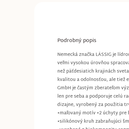
Podrobný popis
Nemecká značka LÄSSIG je lídro
veľmi vysokou úrovňou spracovani
než päťdesiatich krajinách svet
kvalitou a odolnosťou, ale tie
GmbH je častým zberateľom výz
len pre seba a podporuje celú r
dizajne, vyrobený za použitia t
•maľovaný motív •2 úchyty pre 
•silikónový kruh zabraňujúci š