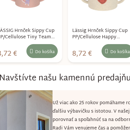
ÄSSIG Hrnček Sippy Cup
Lässig Hrnček Sippy Cup
P/Cellulose Tiny Team
PP/Cellulose Happy
at
Rascals Heart lavender
8,72 €
8,72 €
Do košíka
Do košíka
Navštívte našu kamennú predajň
Už viac ako 25 rokov pomáhame ro
ďalšiu výbavičku s istotou. V naše
porovnať a spoľahnúť sa na odbor
Radi Vám venujeme čas a pomôžeme