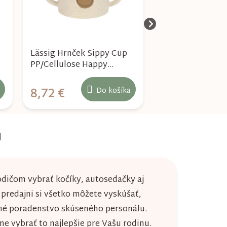
Lässig Hrnček Sippy Cup
LÄSSIG Sippy Cu
PP/Cellulose Happy
PP/Cellulose Ti
Rascals Smile green
dog
8,72 €
8,72 €
Do košíka
u
dičom vybrať kočíky, autosedačky aj
j predajni si všetko môžete vyskúšať,
né poradenstvo skúseného personálu.
 vybrať to najlepšie pre Vašu rodinu.