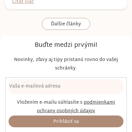
Čítať viac
nielen spoľahlivú ochranu, ale aj maximálny
komfort a šetrnosť k citlivej pokožke. Plienky
Ďalšie články
Kim & Kimmy boli vyvinuté s dôrazom na
vysokú absorpciu, priedušnosť a pohodlie
dieťaťa...
Buďte medzi prvými!
Novinky, zľavy aj tipy pristanú rovno do vašej
schránky.
Vložením e-mailu súhlasíte s
podmienkami
ochrany osobných údajov
Prihlásiť sa