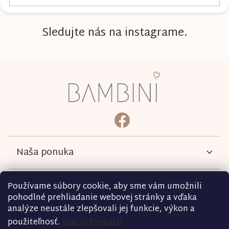
Sledujte nás na instagrame.
Z
á
p
ä
bambini.kociky
https://www.facebook.com/b
t
i
e
Naša ponuka
Informácie
Používame súbory cookie, aby sme vám umožnili
pohodlné prehliadanie webovej stránky a vďaka
analýze neustále zlepšovali jej funkcie, výkon a
Podmienky
použiteľnosť.
Viac informácií