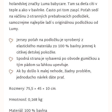
holandskej značky Luma babycare. Tam sa dieťa cíti v
teple a ako v bavlnke. Často pri tom zaspí. Poťah sedí
na väčšinu 2-stranných prebaľovacích podložiek,
samozrejme najlepšie ladí s originálnou podložkou od
Lumy.
Jersey poťah na podložku je vyrobený z
elastického materiálu zo 100 % bavlny jemnej k
citlivej detskej pokožke.
Spodná strana je vybavená po obvode gumičkou a
tým pádom sa ľahkou upevňuje.
Ak by došlo k malej nehode, žiadny problém,
jednoducho návlek dáte prať.
Rozmery: 75,5 × 45 × 10 cm.
Hmotnosť: 0,168 kg
Materiál: 100 % bavlna