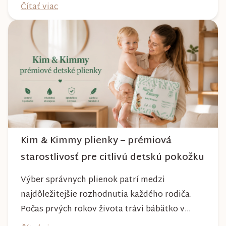
absolvujete prechádzky po meste, v parkoch,
Čítať viac
na lesných chodníkoch aj počas nepriaznivého
počasia. Pravidelnou starostlivosťou si však
môžete byť istí, že vám bude spoľahlivo slúžiť
dlhé roky a zachová si svoj krásny vzhľ...
Kim & Kimmy plienky – prémiová
starostlivosť pre citlivú detskú pokožku
Výber správnych plienok patrí medzi
najdôležitejšie rozhodnutia každého rodiča.
Počas prvých rokov života trávi bábätko v
plienke väčšinu dňa, preto by mala poskytovať