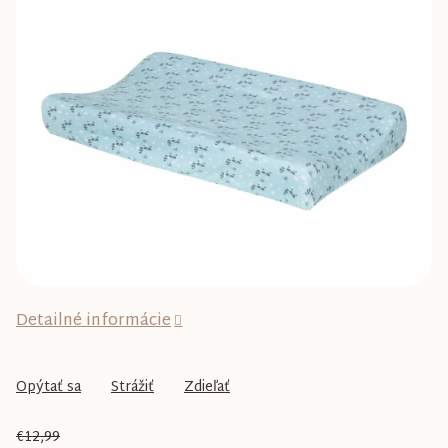
0,0
z
5
hviezdičiek.
Detailné informácie
Opýtať sa
Strážiť
Zdieľať
€12,99