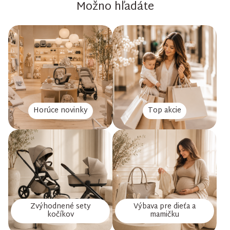
Možno hľadáte
Horúce novinky
Top akcie
Zvýhodnené sety
Výbava pre dieťa a
kočíkov
mamičku