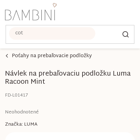
Prejsť
na
obsah
Poťahy na prebaľovacie podložky
Návlek na prebaľovaciu podložku Luma
Racoon Mint
FD-L01417
Priemerné
Neohodnotené
hodnotenie
Značka:
LUMA
produktu
je