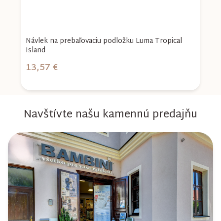
a
Návlek na prebaľovaciu podložku Luma Tropical
C
Island
c
13,57 €
1
Navštívte našu kamennú predajňu