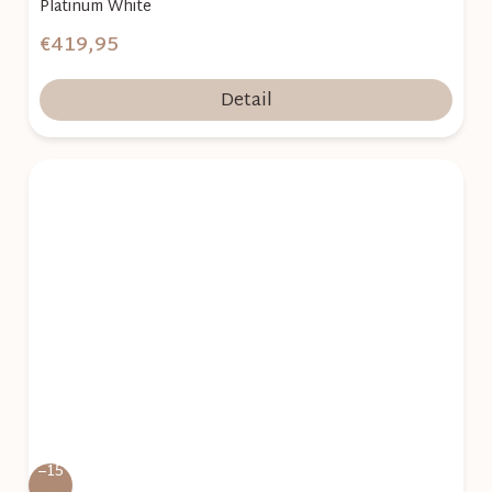
Platinum White
€419,95
Detail
–15