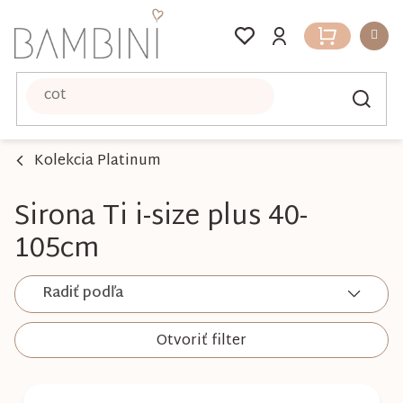
Prejsť
na
Nákupný
obsah
košík
Kolekcia Platinum
Sirona Ti i-size plus 40-
105cm
Radiť podľa
Otvoriť filter
V