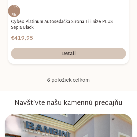
–15
%
Cybex Platinum Autosedačka Sirona Ti i-Size PLUS -
Sepia Black
€419,95
Detail
6
položiek celkom
O
v
Navštívte našu kamennú predajňu
l
á
d
a