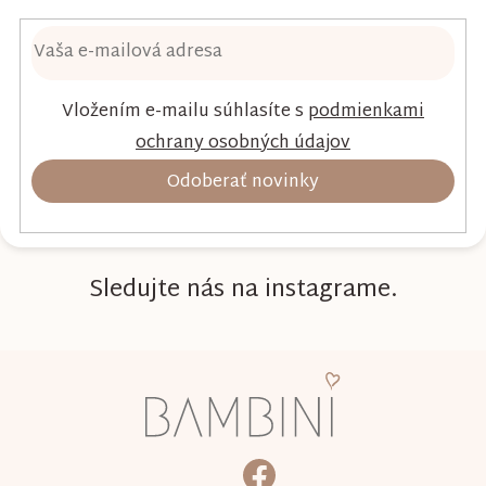
Vložením e-mailu súhlasíte s
podmienkami
ochrany osobných údajov
Odoberať novinky
Sledujte nás na instagrame.
Z
á
p
ä
bambini.kociky
https://www.facebook.com/b
t