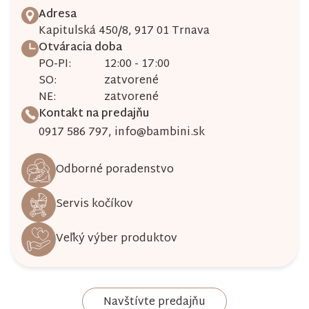
u
Adresa
Kapitulská 450/8, 917 01 Trnava
Otváracia doba
PO-PI:
12:00 - 17:00
SO:
zatvorené
NE:
zatvorené
Kontakt na predajňu
0917 586 797
,
info@bambini.sk
Odborné poradenstvo
Servis kočíkov
Veľký výber produktov
Navštívte predajňu