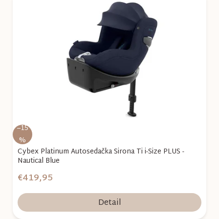
ý
p
i
s
p
r
o
d
u
k
–15
t
%
o
Cybex Platinum Autosedačka Sirona Ti i-Size PLUS -
Nautical Blue
v
€419,95
Detail