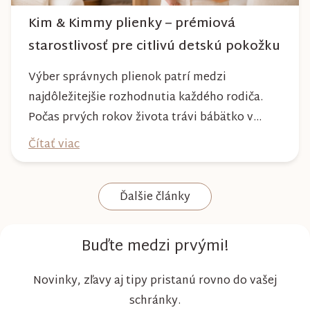
Kim & Kimmy plienky – prémiová
starostlivosť pre citlivú detskú pokožku
Výber správnych plienok patrí medzi
najdôležitejšie rozhodnutia každého rodiča.
Počas prvých rokov života trávi bábätko v
plienke väčšinu dňa, preto by mala poskytovať
Čítať viac
nielen spoľahlivú ochranu, ale aj maximálny
komfort a šetrnosť k citlivej pokožke. Plienky
Ďalšie články
Kim & Kimmy boli vyvinuté s dôrazom na
vysokú absorpciu, priedušnosť a pohodlie
dieťaťa...
Buďte medzi prvými!
Novinky, zľavy aj tipy pristanú rovno do vašej
schránky.