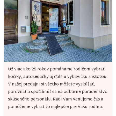
c
i
e
p
r
v
k
y
Už viac ako 25 rokov pomáhame rodičom vybrať
v
kočíky, autosedačky aj ďalšiu výbavičku s istotou.
ý
V našej predajni si všetko môžete vyskúšať,
porovnať a spoľahnúť sa na odborné poradenstvo
p
skúseného personálu. Radi Vám venujeme čas a
i
pomôžeme vybrať to najlepšie pre Vašu rodinu.
s