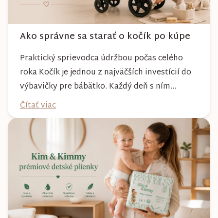
Ako správne sa starať o kočík po kúpe
Praktický sprievodca údržbou počas celého
roka Kočík je jednou z najväčších investícií do
výbavičky pre bábätko. Každý deň s ním
absolvujete prechádzky po meste, v parkoch,
Čítať viac
na lesných chodníkoch aj počas nepriaznivého
počasia. Pravidelnou starostlivosťou si však
môžete byť istí, že vám bude spoľahlivo slúžiť
dlhé roky a zachová si svoj krásny vzhľ...