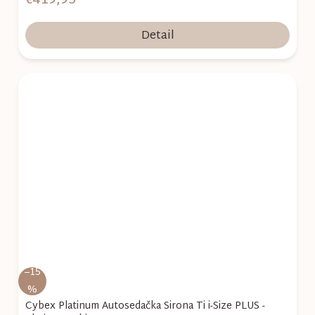
€419,95
Detail
–15
%
Cybex Platinum Autosedačka Sirona Ti i-Size PLUS -