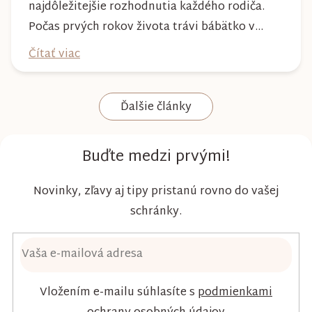
najdôležitejšie rozhodnutia každého rodiča.
Počas prvých rokov života trávi bábätko v
plienke väčšinu dňa, preto by mala poskytovať
Čítať viac
nielen spoľahlivú ochranu, ale aj maximálny
komfort a šetrnosť k citlivej pokožke. Plienky
Ďalšie články
Kim & Kimmy boli vyvinuté s dôrazom na
vysokú absorpciu, priedušnosť a pohodlie
dieťaťa...
Buďte medzi prvými!
Novinky, zľavy aj tipy pristanú rovno do vašej
schránky.
Vložením e-mailu súhlasíte s
podmienkami