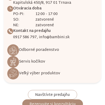
Kapitulská 450/8, 917 01 Trnava
Otváracia doba
PO-PI:
12:00 - 17:00
SO:
zatvorené
NE:
zatvorené
Kontakt na predajňu
0917 586 797
,
info@bambini.sk
Odborné poradenstvo
Servis kočíkov
Veľký výber produktov
Navštívte predajňu
Rezervujte si konzultáciu