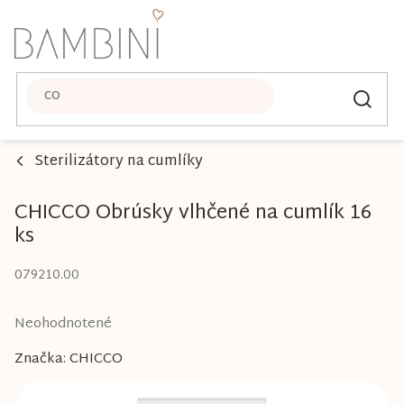
Prejsť
na
obsah
Sterilizátory na cumlíky
CHICCO Obrúsky vlhčené na cumlík 16
ks
079210.00
Priemerné
Neohodnotené
hodnotenie
Značka:
CHICCO
produktu
je