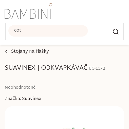
Prejsť
na
obsah
Stojany na fľašky
SUAVINEX | ODKVAPKÁVAČ
BG-1172
Priemerné
Neohodnotené
hodnotenie
Značka:
Suavinex
produktu
je
0,0
z