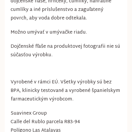
dojčenské fľaše, hrnčeky, cumlíky, náhradné
cumlíky a iné príslušenstvo a zaguľatený
povrch, aby voda dobre odtekala.
Možno umývať v umývačke riadu.
Dojčenské fľaše na produktovej fotografii nie sú
súčasťou výrobku.
Vyrobené v rámci EÚ. Všetky výrobky sú bez
BPA, klinicky testované a vyrobené španielskym
farmaceutickým výrobcom.
Suavinex Group
Calle del Rublo parcela R83-94
Polígono Las Atalayas