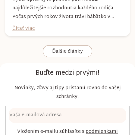
najdôležitejšie rozhodnutia každého rodiča.
Počas prvých rokov života trávi bábätko v
plienke väčšinu dňa, preto by mala poskytovať
Čítať viac
nielen spoľahlivú ochranu, ale aj maximálny
komfort a šetrnosť k citlivej pokožke. Plienky
Ďalšie články
Kim & Kimmy boli vyvinuté s dôrazom na
vysokú absorpciu, priedušnosť a pohodlie
dieťaťa...
Buďte medzi prvými!
Novinky, zľavy aj tipy pristanú rovno do vašej
schránky.
Vložením e-mailu súhlasíte s
podmienkami