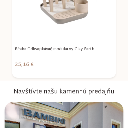
Béaba Odkvapkávač modulárny Clay Earth
O
25,16 €
2
Navštívte našu kamennú predajňu