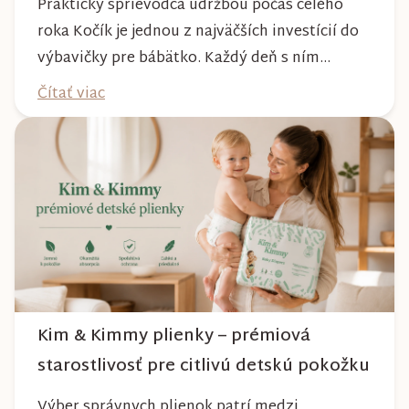
Praktický sprievodca údržbou počas celého
roka Kočík je jednou z najväčších investícií do
výbavičky pre bábätko. Každý deň s ním
absolvujete prechádzky po meste, v parkoch,
Čítať viac
na lesných chodníkoch aj počas nepriaznivého
počasia. Pravidelnou starostlivosťou si však
môžete byť istí, že vám bude spoľahlivo slúžiť
dlhé roky a zachová si svoj krásny vzhľ...
Kim & Kimmy plienky – prémiová
starostlivosť pre citlivú detskú pokožku
Výber správnych plienok patrí medzi