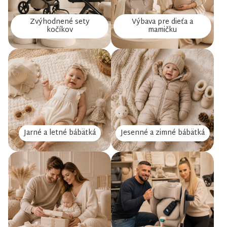
Zvýhodnené sety
Výbava pre dieťa a
kočíkov
mamičku
Jarné a letné bábätká
Jesenné a zimné bábätká