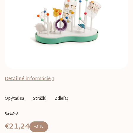
5
hviezdičiek.
Detailné informácie
Opýtať sa
Strážiť
Zdieľať
€21,90
€21,24
–3 %