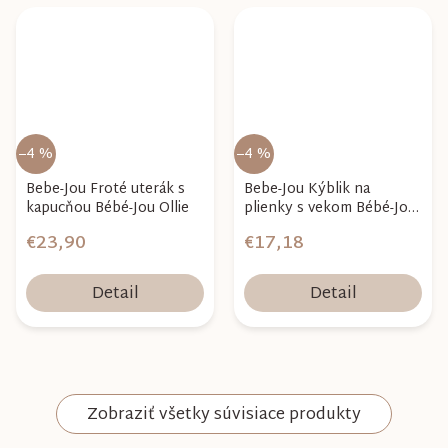
–4 %
–4 %
Bebe-Jou Froté uterák s
Bebe-Jou Kýblik na
kapucňou Bébé-Jou Ollie
plienky s vekom Bébé-Jou
Ollie
€23,90
€17,18
Detail
Detail
Zobraziť všetky súvisiace produkty