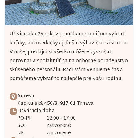
Už viac ako 25 rokov pomáhame rodičom vybrať
kočíky, autosedačky aj ďalšiu výbavičku s istotou.
V našej predajni si všetko môžete vyskúšať,
porovnať a spoľahnúť sa na odborné poradenstvo
skúseného personálu. Radi Vám venujeme čas a
pomôžeme vybrať to najlepšie pre Vašu rodinu.
Adresa
Kapitulská 450/8, 917 01 Trnava
Otváracia doba
PO-PI:
12:00 - 17:00
SO:
zatvorené
NE:
zatvorené