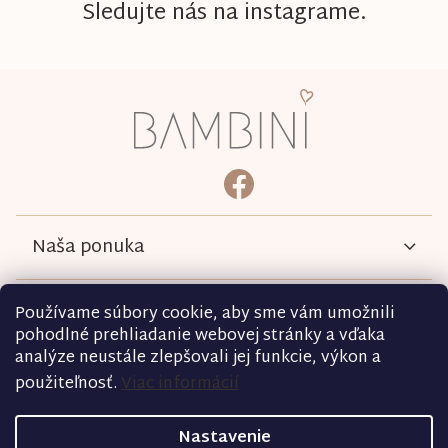
Sledujte nás na instagrame.
Z
á
p
ä
bambini.kociky
https://www.facebook.com/b
t
i
e
Naša ponuka
Informácie
Používame súbory cookie, aby sme vám umožnili
pohodlné prehliadanie webovej stránky a vďaka
analýze neustále zlepšovali jej funkcie, výkon a
Podmienky
použiteľnosť.
Viac informácií
Kontakt
Nastavenie