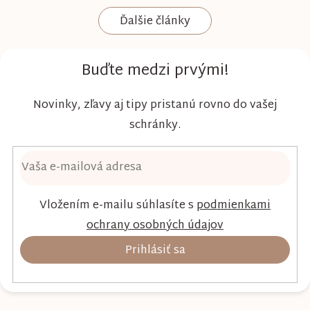
komfort a šetrnosť k citlivej pokožke. Plienky
Ďalšie články
Kim & Kimmy boli vyvinuté s dôrazom na
vysokú absorpciu, priedušnosť a pohodlie
dieťaťa...
Buďte medzi prvými!
Novinky, zľavy aj tipy pristanú rovno do vašej
schránky.
Vložením e-mailu súhlasíte s
podmienkami
ochrany osobných údajov
Prihlásiť sa