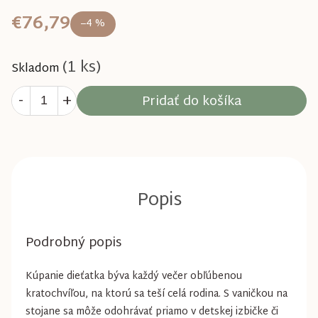
€76,79
–4 %
(1 ks)
Skladom
Pridať do košíka
Podrobný popis
Kúpanie dieťatka býva každý večer obľúbenou
kratochvíľou, na ktorú sa teší celá rodina. S vaničkou na
stojane sa môže odohrávať priamo v detskej izbičke či