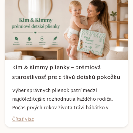
počasia. Pravidelnou starostlivosťou si však
môžete byť istí, že vám bude spoľahlivo slúžiť
dlhé roky a zachová si svoj krásny vzhľ...
Kim & Kimmy plienky – prémiová
starostlivosť pre citlivú detskú pokožku
Výber správnych plienok patrí medzi
najdôležitejšie rozhodnutia každého rodiča.
Počas prvých rokov života trávi bábätko v
plienke väčšinu dňa, preto by mala poskytovať
Čítať viac
nielen spoľahlivú ochranu, ale aj maximálny