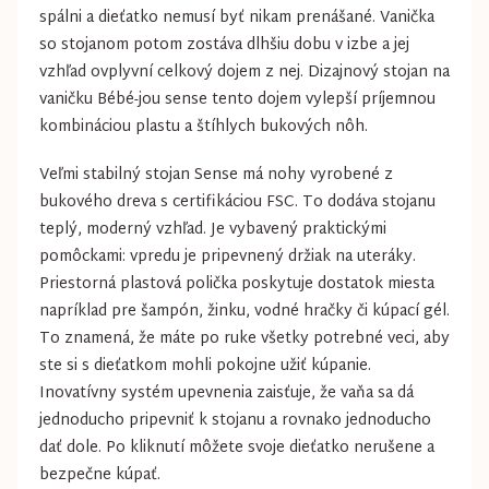
spálni a dieťatko nemusí byť nikam prenášané. Vanička
so stojanom potom zostáva dlhšiu dobu v izbe a jej
vzhľad ovplyvní celkový dojem z nej. Dizajnový stojan na
vaničku Bébé-jou sense tento dojem vylepší príjemnou
kombináciou plastu a štíhlych bukových nôh.
Veľmi stabilný stojan Sense má nohy vyrobené z
bukového dreva s certifikáciou FSC. To dodáva stojanu
teplý, moderný vzhľad. Je vybavený praktickými
pomôckami: vpredu je pripevnený držiak na uteráky.
Priestorná plastová polička poskytuje dostatok miesta
napríklad pre šampón, žinku, vodné hračky či kúpací gél.
To znamená, že máte po ruke všetky potrebné veci, aby
ste si s dieťatkom mohli pokojne užiť kúpanie.
Inovatívny systém upevnenia zaisťuje, že vaňa sa dá
jednoducho pripevniť k stojanu a rovnako jednoducho
dať dole. Po kliknutí môžete svoje dieťatko nerušene a
bezpečne kúpať.