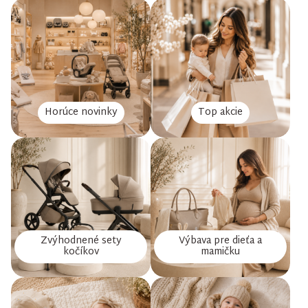
Horúce novinky
Top akcie
Zvýhodnené sety
Výbava pre dieťa a
kočíkov
mamičku