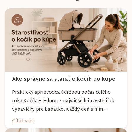
Ako správne sa starať o kočík po kúpe
Praktický sprievodca údržbou počas celého
roka Kočík je jednou z najväčších investícií do
výbavičky pre bábätko. Každý deň s ním
absolvujete prechádzky po meste, v parkoch,
Čítať viac
na lesných chodníkoch aj počas nepriaznivého