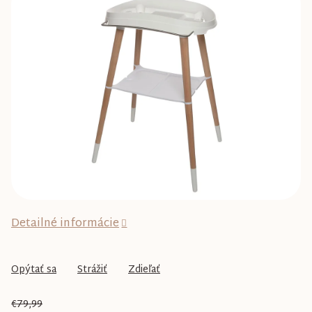
0,0
z
5
hviezdičiek.
Detailné informácie
Opýtať sa
Strážiť
Zdieľať
€79,99