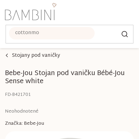
Prejsť
na
obsah
Stojany pod vaničky
Bebe-Jou Stojan pod vaničku Bébé-Jou
Sense white
FD-B421701
Priemerné
Neohodnotené
hodnotenie
Značka:
Bebe-Jou
produktu
je