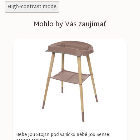
High-contrast mode
Mohlo by Vás zaujímať
u
Bebe-Jou Stojan pod vaničku Bébé-Jou Sense
B