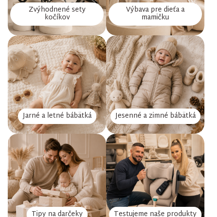
Zvýhodnené sety
Výbava pre dieťa a
kočíkov
mamičku
Jarné a letné bábätká
Jesenné a zimné bábätká
Tipy na darčeky
Testujeme naše produkty