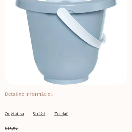
0,0
z
5
hviezdičiek.
Detailné informácie
Opýtať sa
Strážiť
Zdieľať
€16,99