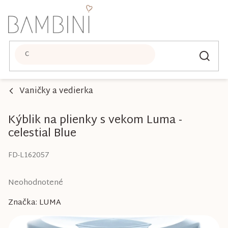
Prejsť
na
obsah
Vaničky a vedierka
Kýblik na plienky s vekom Luma -
celestial Blue
FD-L162057
Priemerné
Neohodnotené
hodnotenie
Značka:
LUMA
produktu
je