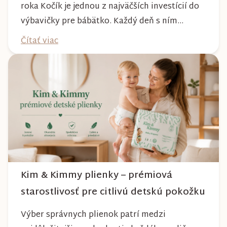
roka Kočík je jednou z najväčších investícií do
výbavičky pre bábätko. Každý deň s ním
absolvujete prechádzky po meste, v parkoch,
Čítať viac
na lesných chodníkoch aj počas nepriaznivého
počasia. Pravidelnou starostlivosťou si však
môžete byť istí, že vám bude spoľahlivo slúžiť
dlhé roky a zachová si svoj krásny vzhľ...
Kim & Kimmy plienky – prémiová
starostlivosť pre citlivú detskú pokožku
Výber správnych plienok patrí medzi