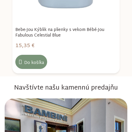
Bebe-Jou Kýblik na plienky s vekom Bébé-Jou
K
Fabulous Celestial Blue
15,35 €
1
Do košíka
Navštívte našu kamennú predajňu