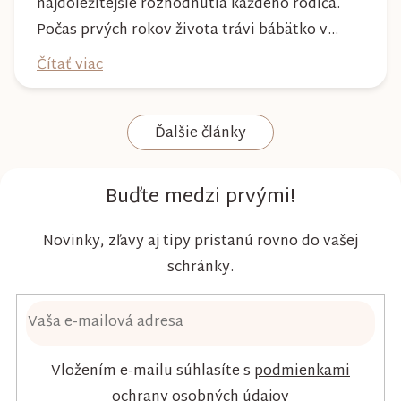
najdôležitejšie rozhodnutia každého rodiča.
Počas prvých rokov života trávi bábätko v
plienke väčšinu dňa, preto by mala poskytovať
Čítať viac
nielen spoľahlivú ochranu, ale aj maximálny
komfort a šetrnosť k citlivej pokožke. Plienky
Ďalšie články
Kim & Kimmy boli vyvinuté s dôrazom na
vysokú absorpciu, priedušnosť a pohodlie
dieťaťa...
Buďte medzi prvými!
Novinky, zľavy aj tipy pristanú rovno do vašej
schránky.
Vložením e-mailu súhlasíte s
podmienkami
ochrany osobných údajov