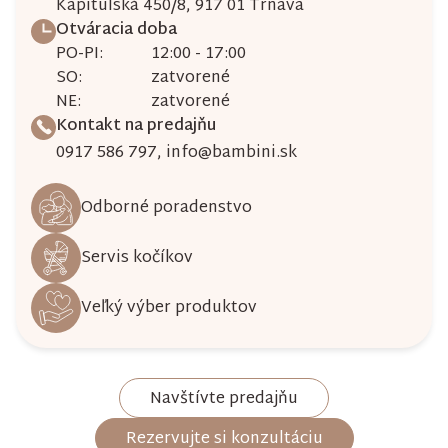
Kapitulská 450/8, 917 01 Trnava
Otváracia doba
PO-PI:
12:00 - 17:00
SO:
zatvorené
NE:
zatvorené
Kontakt na predajňu
0917 586 797
,
info@bambini.sk
Odborné poradenstvo
Servis kočíkov
Veľký výber produktov
Navštívte predajňu
Rezervujte si konzultáciu