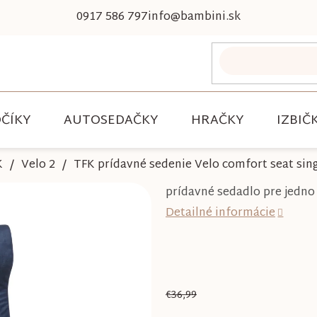
0917 586 797
info@bambini.sk
ČÍKY
AUTOSEDAČKY
HRAČKY
IZBIČ
K
Velo 2
TFK prídavné sedenie Velo comfort seat sin
prídavné sedadlo pre jedno 
Detailné informácie
€36,99