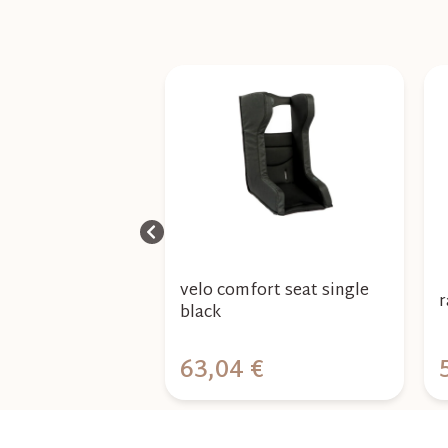
enka raincover
velo comfort seat single
r
mbi pushchair
black
€
63,04 €