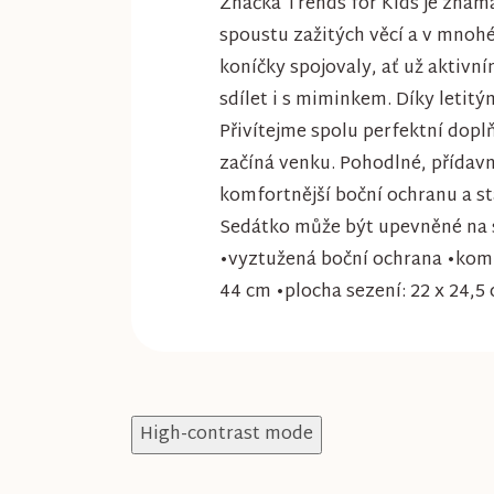
Značka Trends for Kids je známá
spoustu zažitých věcí a v mnohé
koníčky spojovaly, ať už aktivní
sdílet i s miminkem. Díky letit
Přivítejme spolu perfektní doplň
začíná venku. Pohodlné, přídavn
komfortnější boční ochranu a s
Sedátko může být upevněné na st
•vyztužená boční ochrana •kompa
44 cm •plocha sezení: 22 x 24,5
High-contrast mode