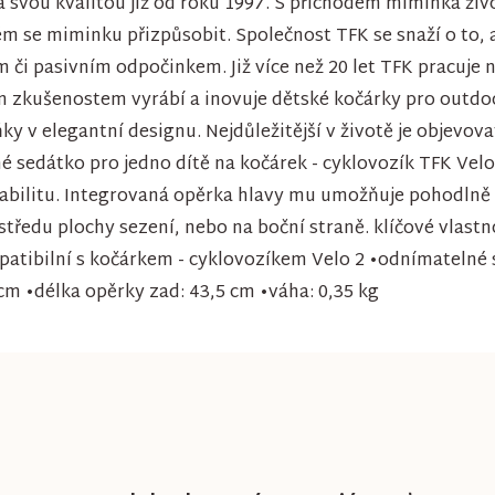
 svou kvalitou již od roku 1997. S příchodem miminka živo
m se miminku přizpůsobit. Společnost TFK se snaží o to,
m či pasivním odpočinkem. Již více než 20 let TFK pracuje 
ým zkušenostem vyrábí a inovuje dětské kočárky pro outdoo
ky v elegantní designu. Nejdůležitější v životě je objevova
é sedátko pro jedno dítě na kočárek - cyklovozík TFK Velo
tabilitu. Integrovaná opěrka hlavy mu umožňuje pohodlně
ředu plochy sezení, nebo na boční straně. klíčové vlastno
tibilní s kočárkem - cyklovozíkem Velo 2 •odnímatelné sp
 cm •délka opěrky zad: 43,5 cm •váha: 0,35 kg