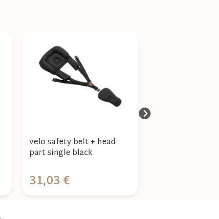
velo safety belt + head
TFK Velobaby bl
part single black
31,03 €
105,73 €