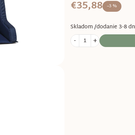
€35,88
–3 %
Skladom /dodanie 3-8 dn