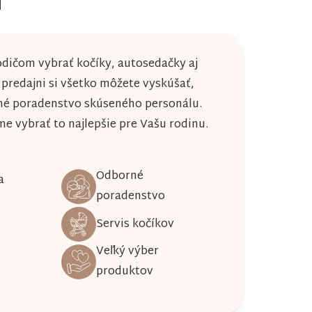
u
dičom vybrať kočíky, autosedačky aj
j predajni si všetko môžete vyskúšať,
né poradenstvo skúseného personálu.
 vybrať to najlepšie pre Vašu rodinu.
Odborné
a
poradenstvo
Servis kočíkov
Veľký výber
produktov