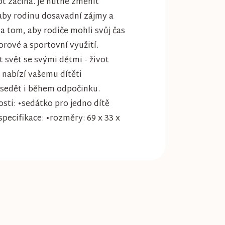
t začíná. Je nutné změnit
 aby rodinu dosavadní zájmy a
na tom, aby rodiče mohli svůj čas
rové a sportovní využití.
t svět se svými dětmi - život
 nabízí vašemu dítěti
 sedět i během odpočinku.
sti: •sedátko pro jedno dítě
ecifikace: •rozměry: 69 x 33 x