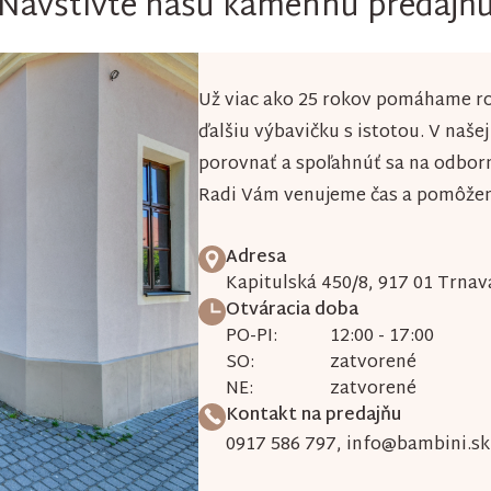
Navštívte našu kamennú predajň
Už viac ako 25 rokov pomáhame ro
ďalšiu výbavičku s istotou. V naše
porovnať a spoľahnúť sa na odbor
Radi Vám venujeme čas a pomôžeme
Adresa
Kapitulská 450/8, 917 01 Trnav
Otváracia doba
PO-PI:
12:00 - 17:00
SO:
zatvorené
NE:
zatvorené
Kontakt na predajňu
0917 586 797
,
info@bambini.sk