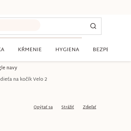
KA
KŔMENIE
HYGIENA
BEZPEČNOSŤ
gle navy
dieťa na kočík Velo 2
Opýtať sa
Strážiť
Zdieľať