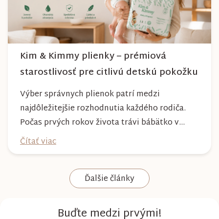
Kim & Kimmy plienky – prémiová
starostlivosť pre citlivú detskú pokožku
Výber správnych plienok patrí medzi
najdôležitejšie rozhodnutia každého rodiča.
Počas prvých rokov života trávi bábätko v
plienke väčšinu dňa, preto by mala poskytovať
Čítať viac
nielen spoľahlivú ochranu, ale aj maximálny
komfort a šetrnosť k citlivej pokožke. Plienky
Ďalšie články
Kim & Kimmy boli vyvinuté s dôrazom na
vysokú absorpciu, priedušnosť a pohodlie
dieťaťa...
Buďte medzi prvými!