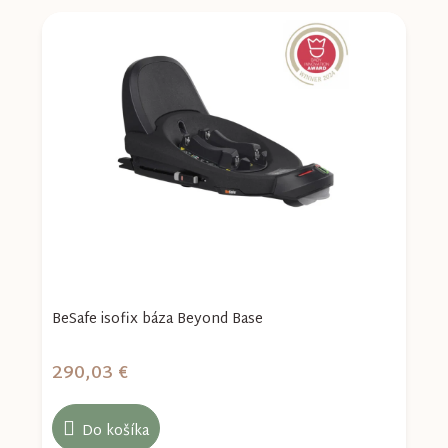
BeSafe isofix báza Beyond Base
N
290,03 €
2
Do košíka