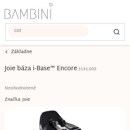
Prejsť
na
obsah
Základne
Joie báza i-Base™ Encore
3141.003
Priemerné
Neohodnotené
hodnotenie
Značka:
Joie
produktu
je
0,0
z