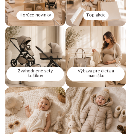
Horúce novinky
Top akcie
Zvýhodnené sety
Výbava pre dieťa a
kočíkov
mamičku