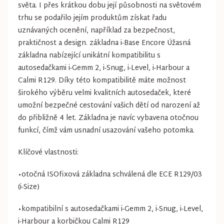
světa. I přes krátkou dobu její působnosti na světovém
trhu se podařilo jejím produktům získat řadu
uznávaných ocenění, například za bezpečnost,
praktičnost a design. základna i-Base Encore Úžasná
základna nabízející unikátní kompatibilitu s
autosedačkami i-Gemm 2, i-Snug, i-Level, i-Harbour a
Calmi R129. Díky této kompatibilitě máte možnost
širokého výběru velmi kvalitních autosedaček, které
umožní bezpečné cestování vašich dětí od narození až
do přibližně 4 let. Základna je navíc vybavena otočnou
funkcí, čímž vám usnadní usazování vašeho potomka.
Klíčové vlastnosti:
•otočná ISOfixová základna schválená dle ECE R129/03
(i-Size)
•kompatibilní s autosedačkami i-Gemm 2, i-Snug, i-Level,
i-Harbour a korbičkou Calmi R129