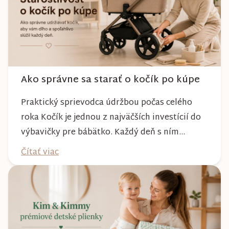
Ako správne sa starať o kočík po kúpe
Praktický sprievodca údržbou počas celého
roka Kočík je jednou z najväčších investícií do
výbavičky pre bábätko. Každý deň s ním
absolvujete prechádzky po meste, v parkoch,
Čítať viac
na lesných chodníkoch aj počas nepriaznivého
počasia. Pravidelnou starostlivosťou si však
môžete byť istí, že vám bude spoľahlivo slúžiť
dlhé roky a zachová si svoj krásny vzhľ...