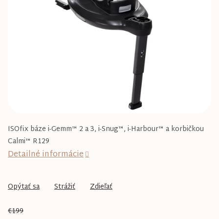
5
hviezdičiek.
ISOfix báze i-Gemm™ 2 a 3, i-Snug™, i-Harbour™ a korbičkou
Calmi™ R129
Detailné informácie
Opýtať sa
Strážiť
Zdieľať
€199