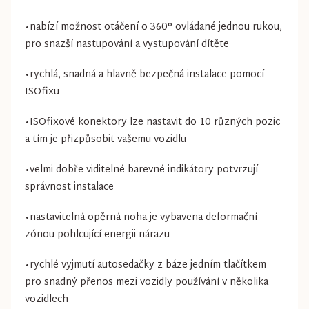
•nabízí možnost otáčení o 360° ovládané jednou rukou,
pro snazší nastupování a vystupování dítěte
•rychlá, snadná a hlavně bezpečná instalace pomocí
ISOfixu
•ISOfixové konektory lze nastavit do 10 různých pozic
a tím je přizpůsobit vašemu vozidlu
•velmi dobře viditelné barevné indikátory potvrzují
správnost instalace
•nastavitelná opěrná noha je vybavena deformační
zónou pohlcující energii nárazu
•rychlé vyjmutí autosedačky z báze jedním tlačítkem
pro snadný přenos mezi vozidly používání v několika
vozidlech