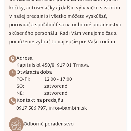
kočíky, autosedačky aj ďalšiu výbavičku s istotou.
V našej predajni si všetko môžete vyskúšať,
porovnať a spoľahnúť sa na odborné poradenstvo
skúseného personálu. Radi Vám venujeme čas a
pomôžeme vybrať to najlepšie pre Vašu rodinu.
Adresa
Kapitulská 450/8, 917 01 Trnava
Otváracia doba
PO-PI:
12:00 - 17:00
SO:
zatvorené
NE:
zatvorené
Kontakt na predajňu
0917 586 797
,
info@bambini.sk
Odborné poradenstvo