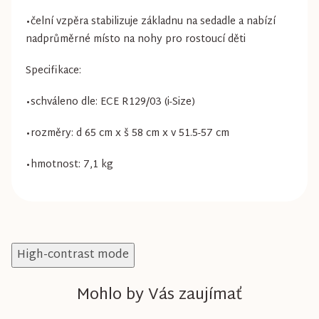
•čelní vzpěra stabilizuje základnu na sedadle a nabízí
nadprůměrné místo na nohy pro rostoucí děti
Specifikace:
•schváleno dle: ECE R129/03 (i-Size)
•rozměry: d 65 cm x š 58 cm x v 51.5-57 cm
•hmotnost: 7,1 kg
High-contrast mode
Mohlo by Vás zaujímať