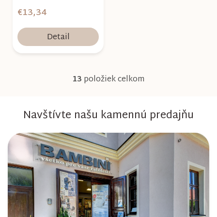
€13,34
Detail
13
položiek celkom
O
v
Navštívte našu kamennú predajňu
l
á
d
a
c
i
e