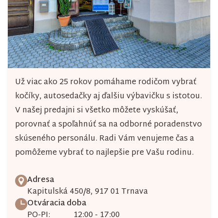
p
r
v
k
y
Už viac ako 25 rokov pomáhame rodičom vybrať
v
kočíky, autosedačky aj ďalšiu výbavičku s istotou.
ý
V našej predajni si všetko môžete vyskúšať,
porovnať a spoľahnúť sa na odborné poradenstvo
p
skúseného personálu. Radi Vám venujeme čas a
i
pomôžeme vybrať to najlepšie pre Vašu rodinu.
s
u
Adresa
Kapitulská 450/8, 917 01 Trnava
Otváracia doba
PO-PI:
12:00 - 17:00