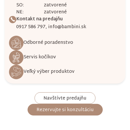
SO:
zatvorené
NE:
zatvorené
Kontakt na predajňu
0917 586 797
,
info@bambini.sk
Odborné poradenstvo
Servis kočíkov
Veľký výber produktov
Navštívte predajňu
Rezervujte si konzultáciu