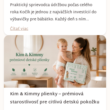
Praktický sprievodca údržbou počas celého
roka Kočík je jednou z najväčších investícií do
výbavičky pre bábätko. Každý deň s ním
absolvujete prechádzky po meste, v parkoch,
Čítať viac
na lesných chodníkoch aj počas nepriaznivého
počasia. Pravidelnou starostlivosťou si však
môžete byť istí, že vám bude spoľahlivo slúžiť
dlhé roky a zachová si svoj krásny vzhľ...
Kim & Kimmy plienky – prémiová
starostlivosť pre citlivú detskú pokožku