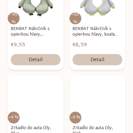
–45
–50
%
%
BENBAT Nákrčník s
BENBAT Nákrčník s
opierkou hlavy,
opierkou hlavy, koala
leňochod Luciano 1-4 r
Albert 1-4 r
€9,55
€8,59
Detail
Detail
–4 %
–4 %
Zrkadlo do auta Oly,
Zrkadlo do auta Oly,