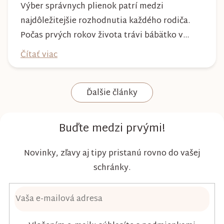
Výber správnych plienok patrí medzi
najdôležitejšie rozhodnutia každého rodiča.
Počas prvých rokov života trávi bábätko v
plienke väčšinu dňa, preto by mala poskytovať
Čítať viac
nielen spoľahlivú ochranu, ale aj maximálny
komfort a šetrnosť k citlivej pokožke. Plienky
Ďalšie články
Kim & Kimmy boli vyvinuté s dôrazom na
vysokú absorpciu, priedušnosť a pohodlie
dieťaťa...
Buďte medzi prvými!
Novinky, zľavy aj tipy pristanú rovno do vašej
schránky.