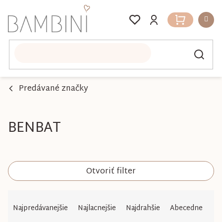
Prejsť
na
Nákupný
obsah
košík
Predávané značky
BENBAT
Otvoriť filter
R
Najpredávanejšie
Najlacnejšie
Najdrahšie
Abecedne
a