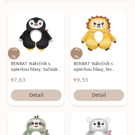
d
e
V
n
ý
i
p
e
i
p
s
r
–56
–45
p
%
%
o
r
BENBAT Nákrčník s
BENBAT Nákrčník s
d
o
opierkou hlavy, tučniak
opierkou hlavy, lev
u
Mark 1-4 r
Amadeus 1-4 r
d
€7,63
€9,55
k
u
t
k
Detail
Detail
o
t
v
o
v