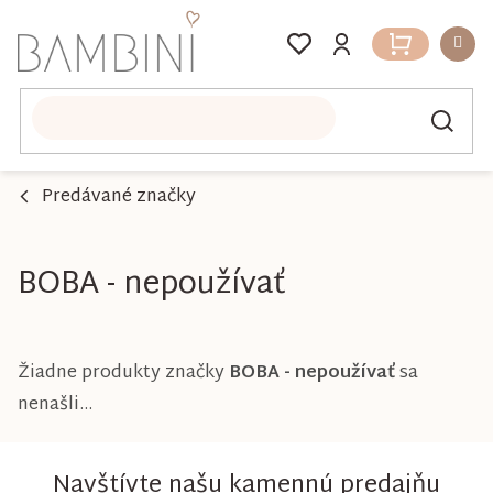
Prejsť
na
Nákupný
obsah
košík
Predávané značky
BOBA - nepoužívať
Žiadne produkty značky
BOBA - nepoužívať
sa
nenašli...
Navštívte našu kamennú predajňu