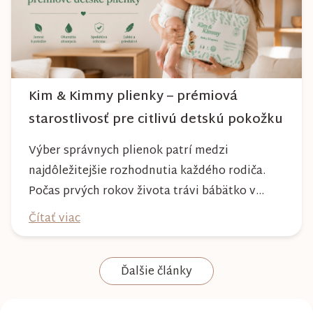
Kim & Kimmy plienky – prémiová
starostlivosť pre citlivú detskú pokožku
Výber správnych plienok patrí medzi
najdôležitejšie rozhodnutia každého rodiča.
Počas prvých rokov života trávi bábätko v
plienke väčšinu dňa, preto by mala poskytovať
Čítať viac
nielen spoľahlivú ochranu, ale aj maximálny
komfort a šetrnosť k citlivej pokožke. Plienky
Ďalšie články
Kim & Kimmy boli vyvinuté s dôrazom na
vysokú absorpciu, priedušnosť a pohodlie