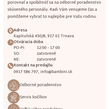
porovnať a spoľahnúť sa na odborné poradenstvo
skúseného personálu. Radi Vám venujeme čas a
pomôžeme vybrať to najlepšie pre Vašu rodinu.
Adresa
Kapitulská 450/8, 917 01 Trnava
Otváracia doba
PO-PI:
12:00 - 17:00
SO:
zatvorené
NE:
zatvorené
Kontakt na predajňu
0917 586 797
,
info@bambini.sk
Odborné poradenstvo
Servis kočíkov