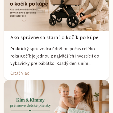
Ako správne sa starať o kočík po kúpe
Praktický sprievodca údržbou počas celého
roka Kočík je jednou z najväčších investícií do
výbavičky pre bábätko. Každý deň s ním
absolvujete prechádzky po meste, v parkoch,
Čítať viac
na lesných chodníkoch aj počas nepriaznivého
počasia. Pravidelnou starostlivosťou si však
môžete byť istí, že vám bude spoľahlivo slúžiť
dlhé roky a zachová si svoj krásny vzhľ...