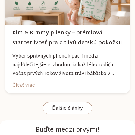
Kim & Kimmy plienky – prémiová
starostlivosť pre citlivú detskú pokožku
Výber správnych plienok patrí medzi
najdôležitejšie rozhodnutia každého rodiča.
Počas prvých rokov života trávi bábätko v
plienke väčšinu dňa, preto by mala poskytovať
Čítať viac
nielen spoľahlivú ochranu, ale aj maximálny
komfort a šetrnosť k citlivej pokožke. Plienky
Ďalšie články
Kim & Kimmy boli vyvinuté s dôrazom na
vysokú absorpciu, priedušnosť a pohodlie
dieťaťa...
Buďte medzi prvými!