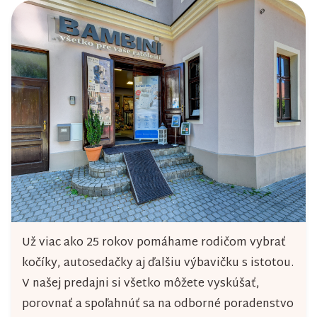
Už viac ako 25 rokov pomáhame rodičom vybrať
kočíky, autosedačky aj ďalšiu výbavičku s istotou.
V našej predajni si všetko môžete vyskúšať,
porovnať a spoľahnúť sa na odborné poradenstvo