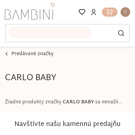
Prejsť
na
Nákupný
obsah
košík
Predávané značky
CARLO BABY
Žiadne produkty značky
CARLO BABY
sa nenašli...
Navštívte našu kamennú predajňu