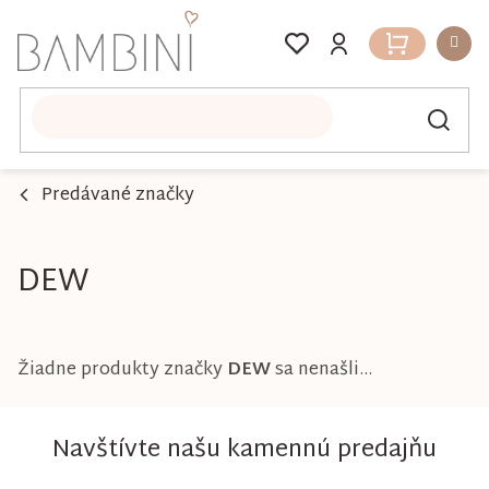
Prejsť
na
Nákupný
obsah
košík
Predávané značky
DEW
Žiadne produkty značky
DEW
sa nenašli...
Navštívte našu kamennú predajňu