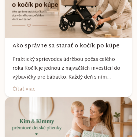
Ako správne sa starať o kočík po kúpe
Praktický sprievodca údržbou počas celého
roka Kočík je jednou z najväčších investícií do
výbavičky pre bábätko. Každý deň s ním
absolvujete prechádzky po meste, v parkoch,
Čítať viac
na lesných chodníkoch aj počas nepriaznivého
počasia. Pravidelnou starostlivosťou si však
môžete byť istí, že vám bude spoľahlivo slúžiť
dlhé roky a zachová si svoj krásny vzhľ...