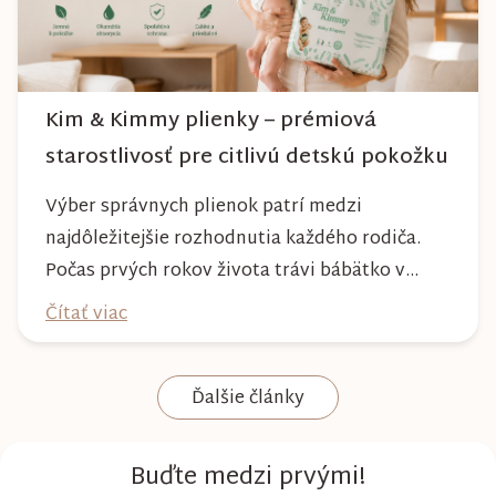
Kim & Kimmy plienky – prémiová
starostlivosť pre citlivú detskú pokožku
Výber správnych plienok patrí medzi
najdôležitejšie rozhodnutia každého rodiča.
Počas prvých rokov života trávi bábätko v
plienke väčšinu dňa, preto by mala poskytovať
Čítať viac
nielen spoľahlivú ochranu, ale aj maximálny
komfort a šetrnosť k citlivej pokožke. Plienky
Ďalšie články
Kim & Kimmy boli vyvinuté s dôrazom na
vysokú absorpciu, priedušnosť a pohodlie
dieťaťa...
Buďte medzi prvými!