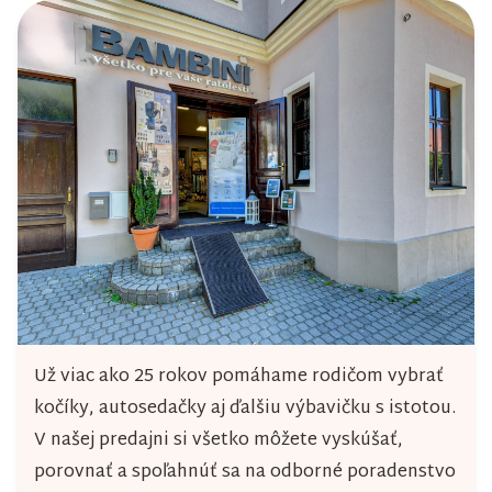
Už viac ako 25 rokov pomáhame rodičom vybrať
kočíky, autosedačky aj ďalšiu výbavičku s istotou.
V našej predajni si všetko môžete vyskúšať,
porovnať a spoľahnúť sa na odborné poradenstvo