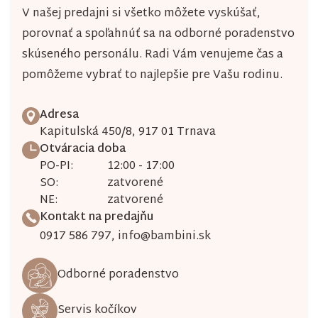
ý
V našej predajni si všetko môžete vyskúšať,
porovnať a spoľahnúť sa na odborné poradenstvo
p
skúseného personálu. Radi Vám venujeme čas a
i
pomôžeme vybrať to najlepšie pre Vašu rodinu.
s
u
Adresa
Kapitulská 450/8, 917 01 Trnava
Otváracia doba
PO-PI:
12:00 - 17:00
SO:
zatvorené
NE:
zatvorené
Kontakt na predajňu
0917 586 797
,
info@bambini.sk
Odborné poradenstvo
Servis kočíkov