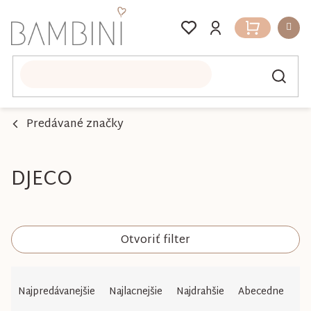
Prejsť
na
Nákupný
obsah
košík
Predávané značky
DJECO
Otvoriť filter
R
Najpredávanejšie
Najlacnejšie
Najdrahšie
Abecedne
a