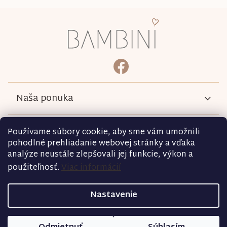
Z
á
p
ä
bambini.kociky
https://www.facebook.com/b
t
i
e
Naša ponuka
Informácie
Používame súbory cookie, aby sme vám umožnili
pohodlné prehliadanie webovej stránky a vďaka
analýze neustále zlepšovali jej funkcie, výkon a
Podmienky
použiteľnosť.
Viac informácií
Kontakt
Nastavenie
Copyright 2026
bambini.sk
. Všetky práva vyhradené.