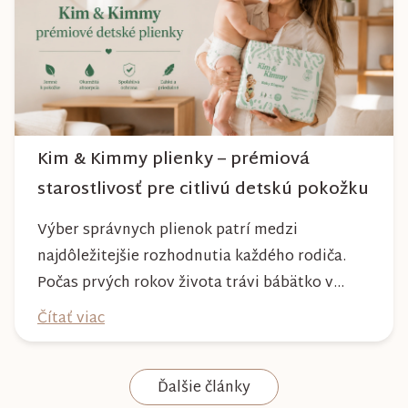
dlhé roky a zachová si svoj krásny vzhľ...
Kim & Kimmy plienky – prémiová
starostlivosť pre citlivú detskú pokožku
Výber správnych plienok patrí medzi
najdôležitejšie rozhodnutia každého rodiča.
Počas prvých rokov života trávi bábätko v
plienke väčšinu dňa, preto by mala poskytovať
Čítať viac
nielen spoľahlivú ochranu, ale aj maximálny
komfort a šetrnosť k citlivej pokožke. Plienky
Ďalšie články
Kim & Kimmy boli vyvinuté s dôrazom na