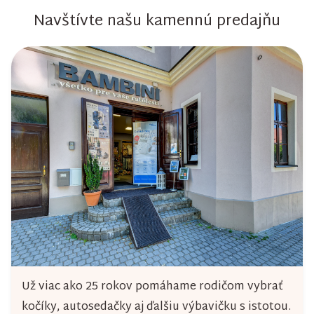
v
Navštívte našu kamennú predajňu
l
á
d
a
c
i
e
p
r
v
k
y
Už viac ako 25 rokov pomáhame rodičom vybrať
v
kočíky, autosedačky aj ďalšiu výbavičku s istotou.