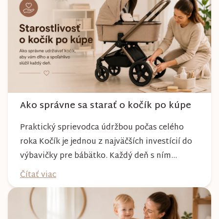
Ako správne sa starať o kočík po kúpe
Praktický sprievodca údržbou počas celého
roka Kočík je jednou z najväčších investícií do
výbavičky pre bábätko. Každý deň s ním
absolvujete prechádzky po meste, v parkoch,
Čítať viac
na lesných chodníkoch aj počas nepriaznivého
počasia. Pravidelnou starostlivosťou si však
môžete byť istí, že vám bude spoľahlivo slúžiť