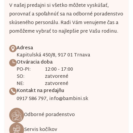
ý
V našej predajni si všetko môžete vyskúšať,
porovnať a spoľahnúť sa na odborné poradenstvo
p
skúseného personálu. Radi Vám venujeme čas a
i
pomôžeme vybrať to najlepšie pre Vašu rodinu.
s
u
Adresa
Kapitulská 450/8, 917 01 Trnava
Otváracia doba
PO-PI:
12:00 - 17:00
SO:
zatvorené
NE:
zatvorené
Kontakt na predajňu
0917 586 797
,
info@bambini.sk
Odborné poradenstvo
Servis kočíkov