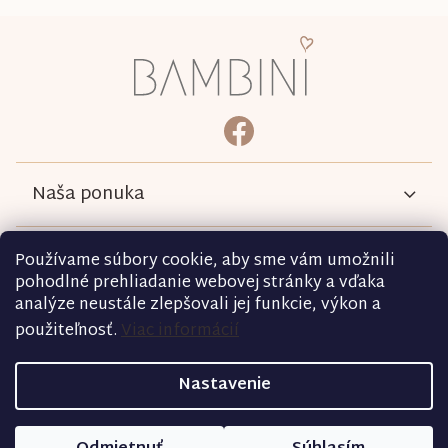
Z
á
p
ä
bambini.kociky
https://www.facebook.com/b
t
i
e
Naša ponuka
Informácie
Používame súbory cookie, aby sme vám umožnili
pohodlné prehliadanie webovej stránky a vďaka
analýze neustále zlepšovali jej funkcie, výkon a
Podmienky
použiteľnosť.
Viac informácií
Kontakt
Nastavenie
Copyright 2026
bambini.sk
. Všetky práva vyhradené.