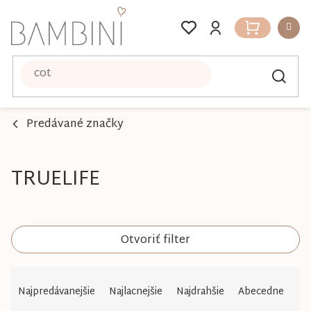
Prejsť
na
Nákupný
obsah
košík
Predávané značky
TRUELIFE
Otvoriť filter
R
Najpredávanejšie
Najlacnejšie
Najdrahšie
Abecedne
a