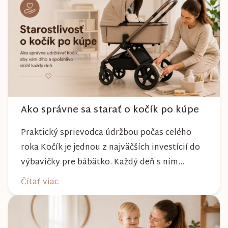
Ako správne sa starať o kočík po kúpe
Praktický sprievodca údržbou počas celého
roka Kočík je jednou z najväčších investícií do
výbavičky pre bábätko. Každý deň s ním
absolvujete prechádzky po meste, v parkoch,
Čítať viac
na lesných chodníkoch aj počas nepriaznivého
počasia. Pravidelnou starostlivosťou si však
môžete byť istí, že vám bude spoľahlivo slúžiť