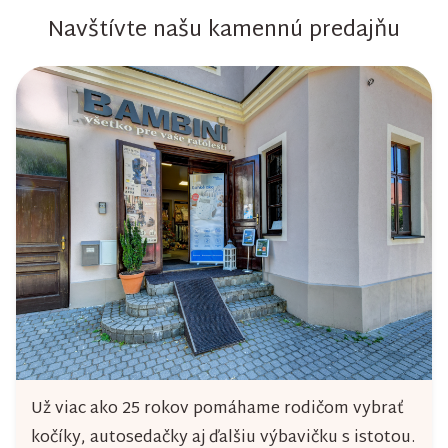
v
Navštívte našu kamennú predajňu
l
á
d
a
c
i
e
p
r
v
k
y
Už viac ako 25 rokov pomáhame rodičom vybrať
v
kočíky, autosedačky aj ďalšiu výbavičku s istotou.