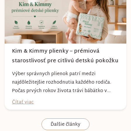
dlhé roky a zachová si svoj krásny vzhľ...
Kim & Kimmy plienky – prémiová
starostlivosť pre citlivú detskú pokožku
Výber správnych plienok patrí medzi
najdôležitejšie rozhodnutia každého rodiča.
Počas prvých rokov života trávi bábätko v
plienke väčšinu dňa, preto by mala poskytovať
Čítať viac
nielen spoľahlivú ochranu, ale aj maximálny
komfort a šetrnosť k citlivej pokožke. Plienky
Ďalšie články
Kim & Kimmy boli vyvinuté s dôrazom na