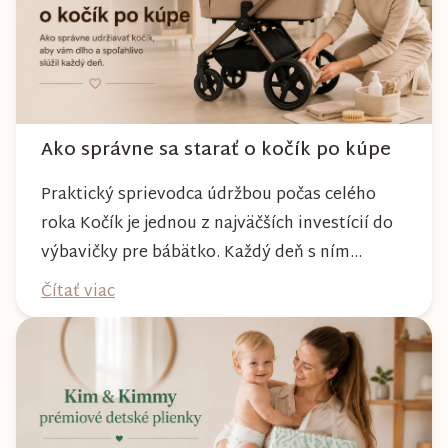
Ako správne sa starať o kočík po kúpe
Praktický sprievodca údržbou počas celého
roka Kočík je jednou z najväčších investícií do
výbavičky pre bábätko. Každý deň s ním
absolvujete prechádzky po meste, v parkoch,
Čítať viac
na lesných chodníkoch aj počas nepriaznivého
počasia. Pravidelnou starostlivosťou si však
môžete byť istí, že vám bude spoľahlivo slúžiť
dlhé roky a zachová si svoj krásny vzhľ...