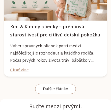
Kim & Kimmy plienky – prémiová
starostlivosť pre citlivú detskú pokožku
Výber správnych plienok patrí medzi
najdôležitejšie rozhodnutia každého rodiča.
Počas prvých rokov života trávi bábätko v
plienke väčšinu dňa, preto by mala poskytovať
Čítať viac
nielen spoľahlivú ochranu, ale aj maximálny
komfort a šetrnosť k citlivej pokožke. Plienky
Ďalšie články
Kim & Kimmy boli vyvinuté s dôrazom na
vysokú absorpciu, priedušnosť a pohodlie
dieťaťa...
Buďte medzi prvými!