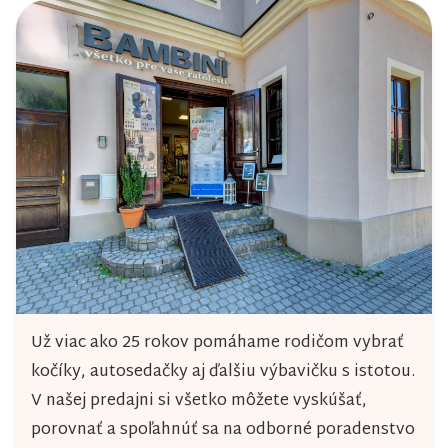
Už viac ako 25 rokov pomáhame rodičom vybrať
kočíky, autosedačky aj ďalšiu výbavičku s istotou.
V našej predajni si všetko môžete vyskúšať,
porovnať a spoľahnúť sa na odborné poradenstvo