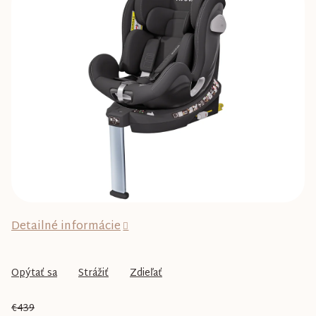
0,0
z
5
hviezdičiek.
Detailné informácie
Opýtať sa
Strážiť
Zdieľať
€439