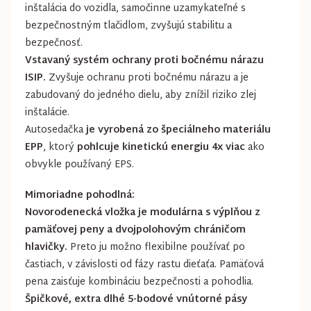
inštalácia do vozidla, samočinne uzamykateľné s
bezpečnostným tlačidlom, zvyšujú stabilitu a
bezpečnosť.
Vstavaný systém ochrany proti bočnému nárazu
ISIP.
Zvyšuje ochranu proti bočnému nárazu a je
zabudovaný do jedného dielu, aby znížil riziko zlej
inštalácie.
Autosedačka
je vyrobená zo špeciálneho materiálu
EPP
, ktorý
pohlcuje kinetickú energiu 4x viac
ako
obvykle používaný EPS.
Mimoriadne pohodlná:
Novorodenecká vložka je modulárna s výplňou z
pamäťovej peny a dvojpolohovým chráničom
hlavičky.
Preto ju možno flexibilne používať po
častiach, v závislosti od fázy rastu dieťaťa. Pamäťová
pena zaisťuje kombináciu bezpečnosti a pohodlia.
Špičkové, extra dlhé 5-bodové vnútorné pásy