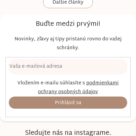
Ďalšie články
Kim & Kimmy boli vyvinuté s dôrazom na
vysokú absorpciu, priedušnosť a pohodlie
dieťaťa...
Buďte medzi prvými!
Novinky, zľavy aj tipy pristanú rovno do vašej
schránky.
Vložením e-mailu súhlasíte s
podmienkami
ochrany osobných údajov
Prihlásiť sa
Sledujte nás na instagrame.