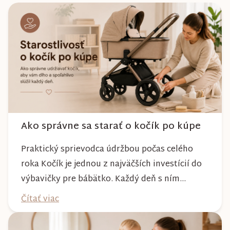
Ako správne sa starať o kočík po kúpe
Praktický sprievodca údržbou počas celého
roka Kočík je jednou z najväčších investícií do
výbavičky pre bábätko. Každý deň s ním
absolvujete prechádzky po meste, v parkoch,
Čítať viac
na lesných chodníkoch aj počas nepriaznivého
počasia. Pravidelnou starostlivosťou si však