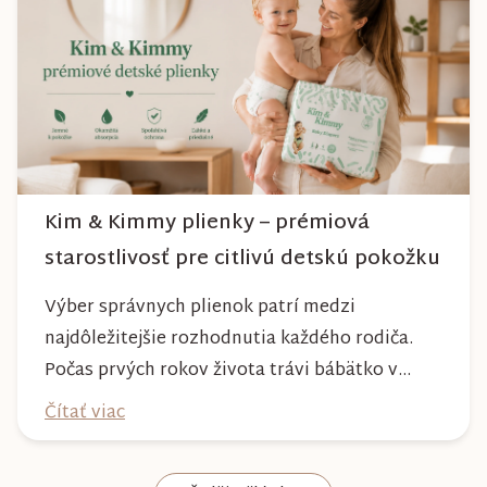
môžete byť istí, že vám bude spoľahlivo slúžiť
dlhé roky a zachová si svoj krásny vzhľ...
Kim & Kimmy plienky – prémiová
starostlivosť pre citlivú detskú pokožku
Výber správnych plienok patrí medzi
najdôležitejšie rozhodnutia každého rodiča.
Počas prvých rokov života trávi bábätko v
plienke väčšinu dňa, preto by mala poskytovať
Čítať viac
nielen spoľahlivú ochranu, ale aj maximálny
komfort a šetrnosť k citlivej pokožke. Plienky