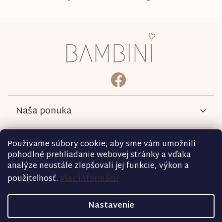
Z
á
p
ä
bambini.kociky
https://www.facebook.com/b
t
i
e
Naša ponuka
Informácie
Používame súbory cookie, aby sme vám umožnili
pohodlné prehliadanie webovej stránky a vďaka
analýze neustále zlepšovali jej funkcie, výkon a
Podmienky
použiteľnosť.
Viac informácií
Kontakt
Nastavenie