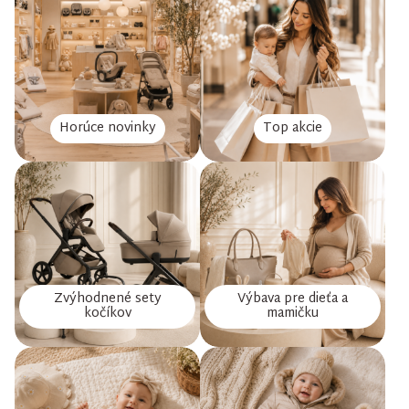
Horúce novinky
Top akcie
Zvýhodnené sety
Výbava pre dieťa a
kočíkov
mamičku