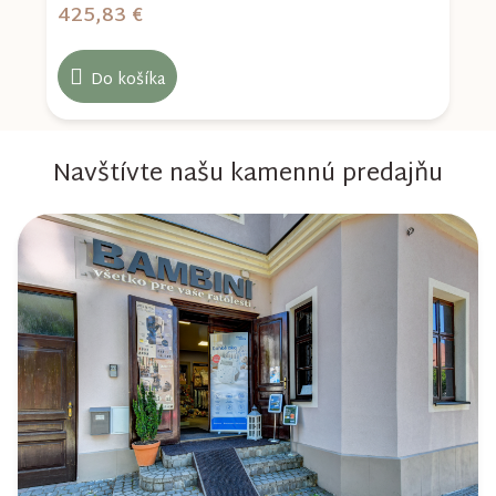
425,83 €
4
Do košíka
Navštívte našu kamennú predajňu