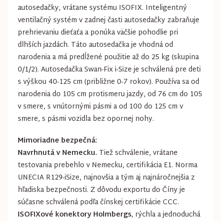
autosedačky, vrátane systému ISOFIX. Inteligentný
ventilačný systém v zadnej časti autosedačky zabraňuje
prehrievaniu dieťaťa a ponúka väčšie pohodlie pri
dlhších jazdách. Táto autosedačka je vhodná od
narodenia a má predĺžené použitie až do 25 kg (skupina
0/1/2). Autosedačka Swan-Fix i-Size je schválená pre deti
s výškou 40-125 cm (približne 0-7 rokov). Používa sa od
narodenia do 105 cm protismeru jazdy, od 76 cm do 105
v smere, s vnútornými pásmi a od 100 do 125 cm v
smere, s pásmi vozidla bez opornej nohy.
Mimoriadne bezpečná:
Navrhnutá v Nemecku.
Tiež schválenie, vrátane
testovania prebehlo v Nemecku, certifikácia E1. Norma
UNECIA R129-iSize, najnovšia a tým aj najnáročnejšia z
hľadiska bezpečnosti. Z dôvodu exportu do Číny je
súčasne schválená podľa čínskej certifikácie CCC.
ISOFIXové konektory Holmbergs
, rýchla a jednoduchá