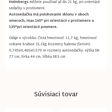
Holmbergs
môžete používať až do 21 kg, pri orientácii
sedačky v protismere.
Autosedačka má polohovanie sklonu v oboch
smeroch, max.165° pri orientácii v protismere a
135°pri orientácii posmere.
Údaje o výrobku: Čistá hmotnosť: 11,7 kg, hmotnosť
vrátane krabice 15,1kg Rozmery balenia (ŠxVxH):
0,745x0,465x0,570 m rozmery autosedačky: výška 58-
77 cm, šírka 44 cm, hĺbka 58.5 cm .
Súvisiaci tovar