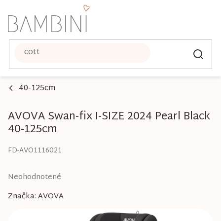
Prejsť
na
obsah
40-125cm
AVOVA Swan-fix I-SIZE 2024 Pearl Black
40-125cm
FD-AVO1116021
Priemerné
Neohodnotené
hodnotenie
Značka:
AVOVA
produktu
je