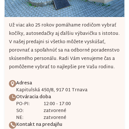
Už viac ako 25 rokov pomáhame rodičom vybrať
kočíky, autosedačky aj ďalšiu výbavičku s istotou.
V našej predajni si všetko môžete vyskúšať,
porovnať a spoľahnúť sa na odborné poradenstvo
skúseného personálu. Radi Vám venujeme čas a
pomôžeme vybrať to najlepšie pre Vašu rodinu.
Adresa
Kapitulská 450/8, 917 01 Trnava
Otváracia doba
PO-PI:
12:00 - 17:00
SO:
zatvorené
NE:
zatvorené
Kontakt na predajňu