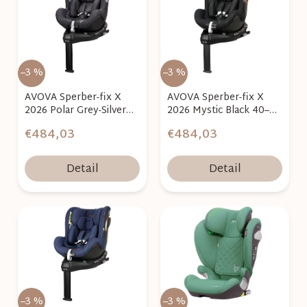
i
p
e
i
p
s
r
p
–3 %
–3 %
o
r
AVOVA Sperber-fix X
AVOVA Sperber-fix X
d
o
2026 Polar Grey-Silver
2026 Mystic Black 40–
u
40–105 cm
105 cm
d
€484,03
€484,03
k
u
t
k
Detail
Detail
o
t
v
o
v
–3 %
–3 %