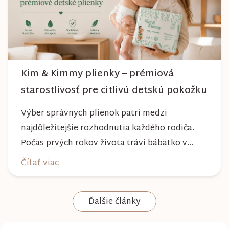
Kim & Kimmy plienky – prémiová
starostlivosť pre citlivú detskú pokožku
Výber správnych plienok patrí medzi
najdôležitejšie rozhodnutia každého rodiča.
Počas prvých rokov života trávi bábätko v
plienke väčšinu dňa, preto by mala poskytovať
Čítať viac
nielen spoľahlivú ochranu, ale aj maximálny
komfort a šetrnosť k citlivej pokožke. Plienky
Ďalšie články
Kim & Kimmy boli vyvinuté s dôrazom na
vysokú absorpciu, priedušnosť a pohodlie