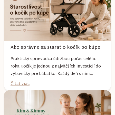
Ako správne sa starať o kočík po kúpe
Praktický sprievodca údržbou počas celého
roka Kočík je jednou z najväčších investícií do
výbavičky pre bábätko. Každý deň s ním
absolvujete prechádzky po meste, v parkoch,
Čítať viac
na lesných chodníkoch aj počas nepriaznivého
počasia. Pravidelnou starostlivosťou si však
môžete byť istí, že vám bude spoľahlivo slúžiť
dlhé roky a zachová si svoj krásny vzhľ...