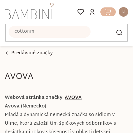
Prejsť
na
Nákupný
obsah
košík
Predávané značky
AVOVA
Webová stránka značky:
AVOVA
Avova (Nemecko)
Mladá a dynamická nemecká značka so sídlom v
Ulme, ktorú založil tím špičkových odborníkov s
desiatkami rokov skúseností v oblasti detskej