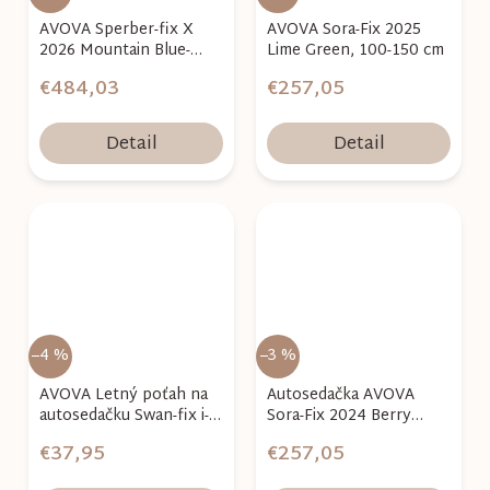
AVOVA Sperber-fix X
AVOVA Sora-Fix 2025
2026 Mountain Blue-
Lime Green, 100-150 cm
Copper 40–105 cm
€484,03
€257,05
Detail
Detail
–4 %
–3 %
AVOVA Letný poťah na
Autosedačka AVOVA
autosedačku Swan-fix i-
Sora-Fix 2024 Berry
Size BIO
Pink, 100-150 cm
€37,95
€257,05