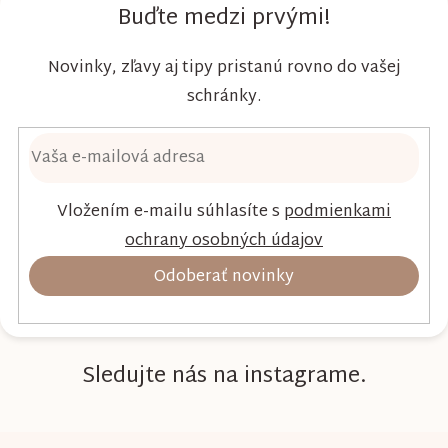
dieťaťa...
Buďte medzi prvými!
Novinky, zľavy aj tipy pristanú rovno do vašej
schránky.
Vložením e-mailu súhlasíte s
podmienkami
ochrany osobných údajov
Odoberať novinky
Sledujte nás na instagrame.
Z