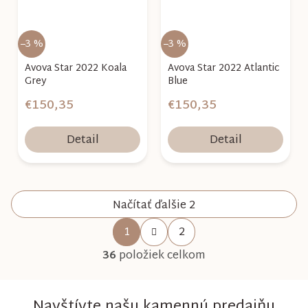
–3 %
–3 %
Avova Star 2022 Koala
Avova Star 2022 Atlantic
Grey
Blue
€150,35
€150,35
Detail
Detail
Načítať ďalšie 2
S
1
2
O
t
36
položiek celkom
v
r
l
Navštívte našu kamennú predajňu
á