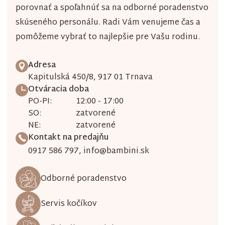
i
porovnať a spoľahnúť sa na odborné poradenstvo
s
skúseného personálu. Radi Vám venujeme čas a
pomôžeme vybrať to najlepšie pre Vašu rodinu.
u
Adresa
Kapitulská 450/8, 917 01 Trnava
Otváracia doba
PO-PI:
12:00 - 17:00
SO:
zatvorené
NE:
zatvorené
Kontakt na predajňu
0917 586 797
,
info@bambini.sk
Odborné poradenstvo
Servis kočíkov