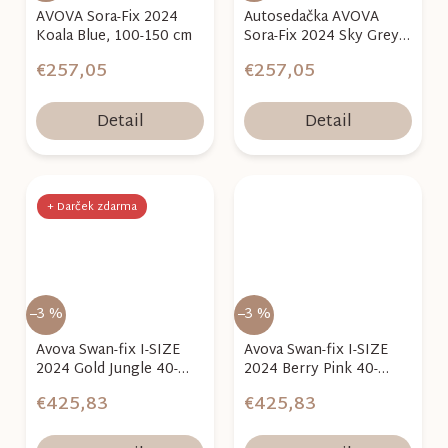
AVOVA Sora-Fix 2024
Autosedačka AVOVA
Koala Blue, 100-150 cm
Sora-Fix 2024 Sky Grey,
100-150 cm
€257,05
€257,05
Detail
Detail
+ Darček zdarma
–3 %
–3 %
Avova Swan-fix I-SIZE
Avova Swan-fix I-SIZE
2024 Gold Jungle 40-
2024 Berry Pink 40-
125cm
125cm
€425,83
€425,83