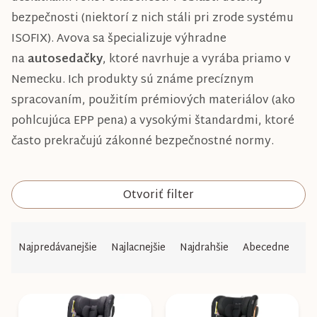
bezpečnosti (niektorí z nich stáli pri zrode systému
ISOFIX). Avova sa špecializuje výhradne
na
autosedačky
, ktoré navrhuje a vyrába priamo v
Nemecku. Ich produkty sú známe precíznym
spracovaním, použitím prémiových materiálov (ako
pohlcujúca EPP pena) a vysokými štandardmi, ktoré
často prekračujú zákonné bezpečnostné normy.
Otvoriť filter
R
Najpredávanejšie
Najlacnejšie
Najdrahšie
Abecedne
a
d
e
V
n
ý