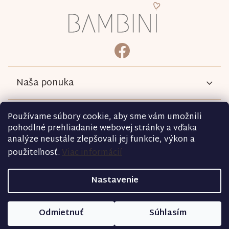
á
p
ä
bambini.kociky
https://www.facebook.com/b
t
i
e
Naša ponuka
Informácie
Používame súbory cookie, aby sme vám umožnili
pohodlné prehliadanie webovej stránky a vďaka
analýze neustále zlepšovali jej funkcie, výkon a
Podmienky
použiteľnosť.
Viac informácií
Kontakt
Nastavenie
Copyright 2026
bambini.sk
. Všetky práva vyhradené.
Odmietnuť
Súhlasím
Vytvoril Shoptet
|
D2 Solutions
|
Shopcode