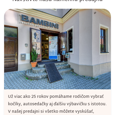
á
d
n
a
k
c
o
i
e
v
p
a
r
n
v
i
k
e
y
v
Už viac ako 25 rokov pomáhame rodičom vybrať
ý
kočíky, autosedačky aj ďalšiu výbavičku s istotou.
p
V našej predajni si všetko môžete vyskúšať,