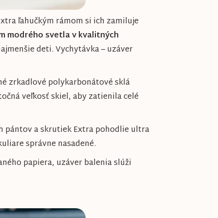
extra ľahučkým rámom si ich zamiluje
rom modrého svetla v kvalitných
najmenšie deti. Vychytávka – uzáver
é zrkadlové polykarbonátové sklá
očná veľkosť skiel, aby zatienila celé
 pántov a skrutiek Extra pohodlie ultra
okuliare správne nasadené.
aného papiera, uzáver balenia slúži