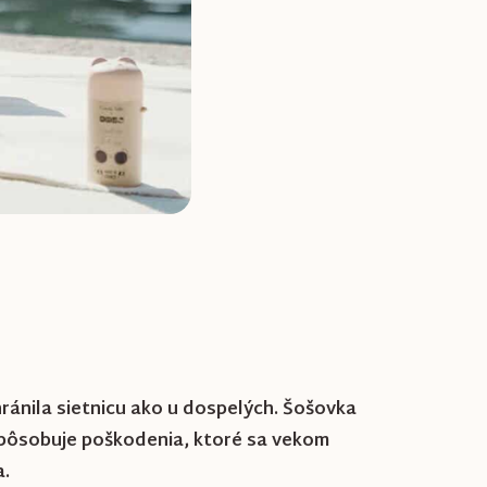
hránila sietnicu ako u dospelých. Šošovka
a spôsobuje poškodenia, ktoré sa vekom
a.