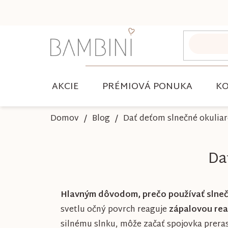
Prejsť
na
obsah
AKCIE
PRÉMIOVÁ PONUKA
KO
Domov
Blog
Dať deťom slnečné okuliare
Da
Hlavným dôvodom, prečo používať slnečné
svetlu očný povrch reaguje
zápalovou rea
silnému slnku, môže začať spojovka preras