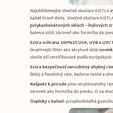
Najobľúbenejšie slnečné okuliare KiETLA
v
každé hravé dieťa. Slnečné okuliare KiETL
polykarbonátových sklách – štýlových z
balenia slúži zároveň ako formička do pies
Extra ochrana 100%25 UVA, UVB a UVC filt
(kvalitnejší filter ako akrylové sklá)
novink
okolie očí certifikované podľa európskych
Extra bezpečnosť nerozbitný ohybný rá
ľahký a flexibilný rám, bočnice tenké a o
Rešpekt k prírode
plne recyklovateľný r
zároveň ako formička do piesku, či na mod
Doplnky v balení:
prispôsobiteľná gumička,