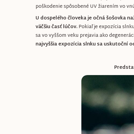
poškodenie spôsobené UV žiarením vo vnú
U dospelého človeka je očná šošovka naž
väčšiu časť lúčov.
Pokiaľ je expozícia sl
sa vo vyššom veku prejavia ako degeneráci
najvyššia expozícia slnku sa uskutoční 
Predstav