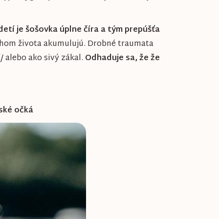
etí je šošovka úplne číra a tým prepúšťa
behom života akumulujú. Drobné traumata
 alebo ako sivý zákal.
Odhaduje sa, že že
tské očká