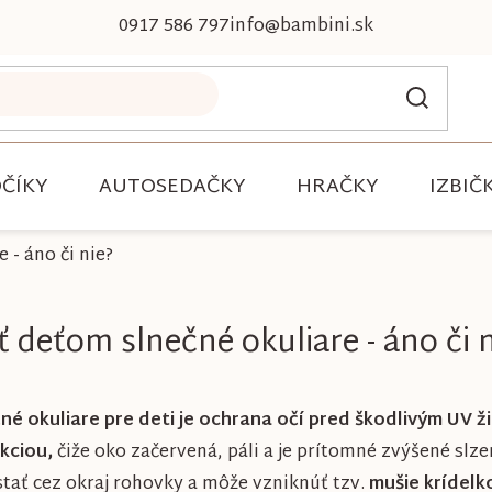
0917 586 797
info@bambini.sk
ČÍKY
AUTOSEDAČKY
HRAČKY
IZBIČ
 - áno či nie?
ť deťom slnečné okuliare - áno či n
 okuliare pre deti je ochrana očí pred škodlivým UV ž
kciou,
čiže oko začervená, páli a je prítomné zvýšené slz
tať cez okraj rohovky a môže vzniknúť tzv.
mušie krídelk