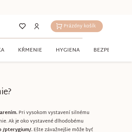
Prázdny košík
Nákupný
košík
KA
KŔMENIE
HYGIENA
BEZPEČNOSŤ
ie?
iarením.
Pri vysokom vystavení silnému
enie. Ak je oko vystavené dlhodobému
o /pterygium/.
Ešte závažnejšie môže byť