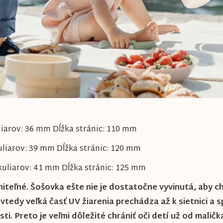
liarov: 36 mm Dĺžka stránic: 110 mm
liarov: 39 mm Dĺžka stránic: 120 mm
kuliarov: 41 mm Dĺžka stránic: 125 mm
aniteľné. Šošovka ešte nie je dostatočne vyvinutá, aby c
ovtedy veľká časť UV žiarenia prechádza až k sietnici 
ti. Preto je veľmi dôležité chrániť oči detí už od maličk