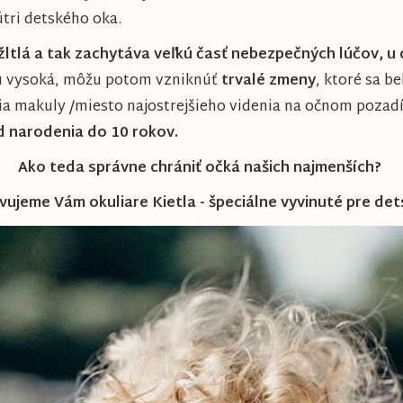
tri detského oka.
ltlá a tak zachytáva veľkú časť nebezpečných lúčov, u d
nku vysoká, môžu potom vzniknúť
trvalé zmeny
, ktoré sa 
a makuly /miesto najostrejšieho videnia na očnom pozadí/
od narodenia do 10 rokov.
Ako teda správne chrániť očká našich najmenších?
ujeme Vám okuliare Kietla - špeciálne vyvinuté pre de