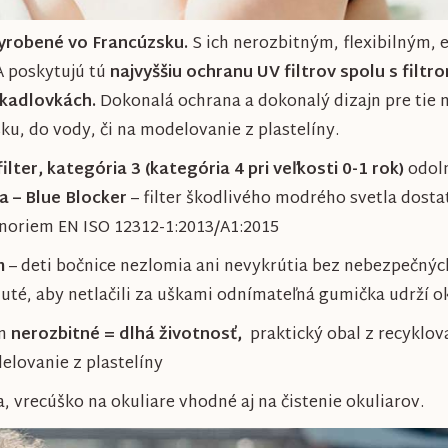
yrobené vo Francúzsku.
S ich nerozbitným, flexibilným, 
A poskytujú tú
najvyššiu ochranu UV filtrov spolu s filt
rkadlovkách.
Dokonalá ochrana a dokonalý dizajn pre tie 
ku, do vody, či na modelovanie z plastelíny.
er, kategória 3 (kategória 4 pri veľkosti 0-1 rok)
odoln
a – Blue Blocker
– filter škodlivého modrého svetla dostat
 noriem EN ISO 12312-1:2013/A1:2015
m
– deti bočnice nezlomia ani nevykrútia bez nebezpečných
hnuté, aby netlačili za uškami odnímateľná gumička udrží 
ám
nerozbitné = dlhá životnosť,
praktický obal z recyklov
elovanie z plastelíny
 vrecúško na okuliare vhodné aj na čistenie okuliarov.