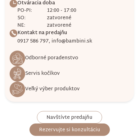
Otváracia doba
PO-PI:
12:00 - 17:00
SO:
zatvorené
NE:
zatvorené
Kontakt na predajňu
0917 586 797
,
info@bambini.sk
Odborné poradenstvo
Servis kočíkov
Veľký výber produktov
Navštívte predajňu
Rezervujte si konzultáciu