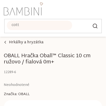
Prejsť
na
obsah
Hrkálky a hryzátka
OBALL Hračka Oball™ Classic 10 cm
ružovo / fialová 0m+
12289-6
Priemerné
Neohodnotené
hodnotenie
Značka:
OBALL
produktu
je