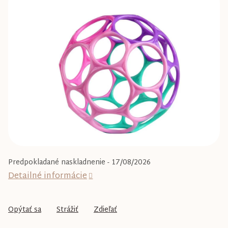
0,0
z
5
hviezdičiek.
Predpokladané naskladnenie - 17/08/2026
Detailné informácie
Opýtať sa
Strážiť
Zdieľať