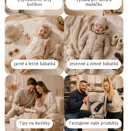
Zvýhodnené sety
Výbava pre dieťa a
kočíkov
mamičku
Jarné a letné bábätká
Jesenné a zimné bábätká
Tipy na darčeky
Testujeme naše produkty