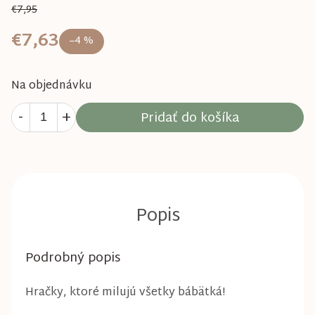
€7,95
€7,63
–4 %
Na objednávku
Pridať do košíka
Podrobný popis
Hračky, ktoré milujú všetky bábätká!