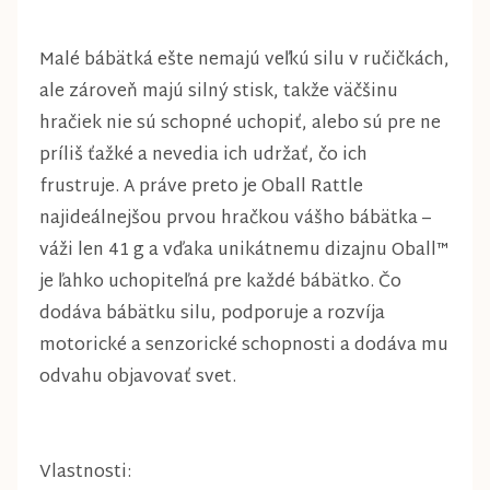
Malé bábätká ešte nemajú veľkú silu v ručičkách,
ale zároveň majú silný stisk, takže väčšinu
hračiek nie sú schopné uchopiť, alebo sú pre ne
príliš ťažké a nevedia ich udržať, čo ich
frustruje. A práve preto je Oball Rattle
najideálnejšou prvou hračkou vášho bábätka –
váži len 41 g a vďaka unikátnemu dizajnu Oball™
je ľahko uchopiteľná pre každé bábätko. Čo
dodáva bábätku silu, podporuje a rozvíja
motorické a senzorické schopnosti a dodáva mu
odvahu objavovať svet.
Vlastnosti: