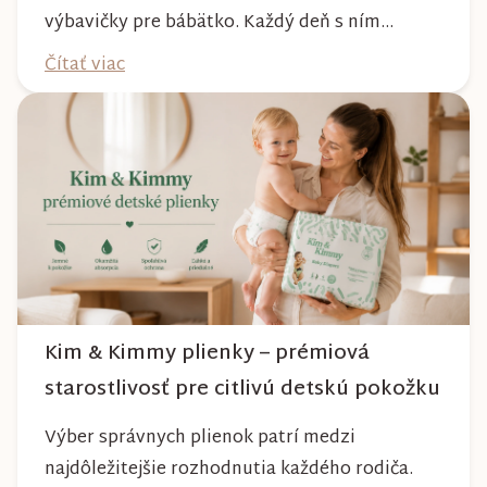
výbavičky pre bábätko. Každý deň s ním
absolvujete prechádzky po meste, v parkoch,
Čítať viac
na lesných chodníkoch aj počas nepriaznivého
počasia. Pravidelnou starostlivosťou si však
môžete byť istí, že vám bude spoľahlivo slúžiť
dlhé roky a zachová si svoj krásny vzhľ...
Kim & Kimmy plienky – prémiová
starostlivosť pre citlivú detskú pokožku
Výber správnych plienok patrí medzi
najdôležitejšie rozhodnutia každého rodiča.