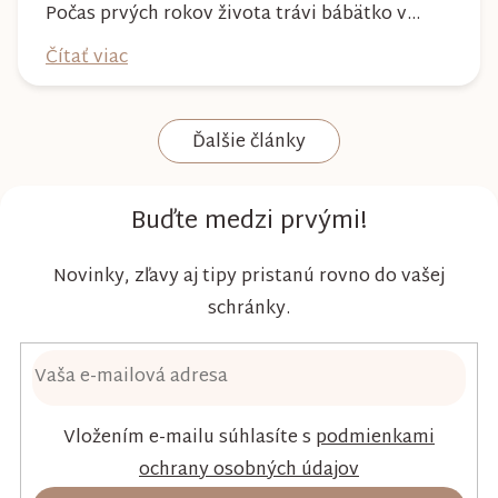
Počas prvých rokov života trávi bábätko v
plienke väčšinu dňa, preto by mala poskytovať
Čítať viac
nielen spoľahlivú ochranu, ale aj maximálny
komfort a šetrnosť k citlivej pokožke. Plienky
Ďalšie články
Kim & Kimmy boli vyvinuté s dôrazom na
vysokú absorpciu, priedušnosť a pohodlie
dieťaťa...
Buďte medzi prvými!
Novinky, zľavy aj tipy pristanú rovno do vašej
schránky.
Vložením e-mailu súhlasíte s
podmienkami
ochrany osobných údajov