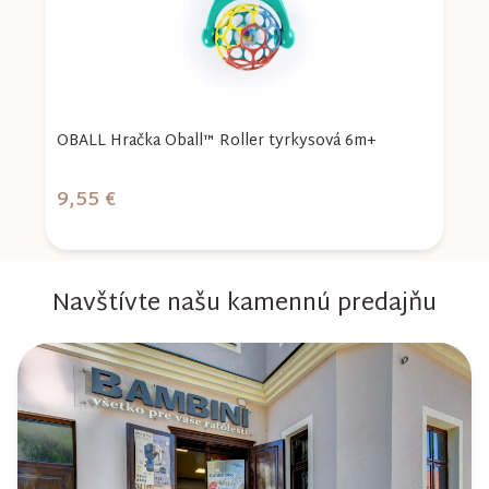
OBALL Hračka Oball™ Roller tyrkysová 6m+
O
9,55 €
8
Navštívte našu kamennú predajňu