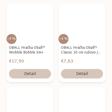
–4 %
–4 %
OBALL Hračka Oball™
OBALL Hračka Oball™
Wobble Bobble 3m+
Classic 10 cm ružovo /
fialová 0m+
€17,90
€7,63
Detail
Detail