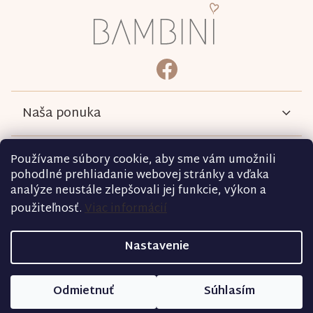
á
p
ä
bambini.kociky
https://www.facebook.com/b
t
i
e
Naša ponuka
Informácie
Používame súbory cookie, aby sme vám umožnili
pohodlné prehliadanie webovej stránky a vďaka
analýze neustále zlepšovali jej funkcie, výkon a
Podmienky
použiteľnosť.
Viac informácií
Kontakt
Nastavenie
Copyright 2026
bambini.sk
. Všetky práva vyhradené.
Odmietnuť
Súhlasím
Vytvoril Shoptet
|
D2 Solutions
|
Shopcode