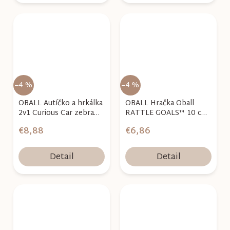
–4 %
–4 %
OBALL Autíčko a hrkálka
OBALL Hračka Oball
2v1 Curious Car zebra
RATTLE GOALS™ 10 cm
Zen™ 3m+
Red, White & Blue 0m+
€8,88
€6,86
Detail
Detail