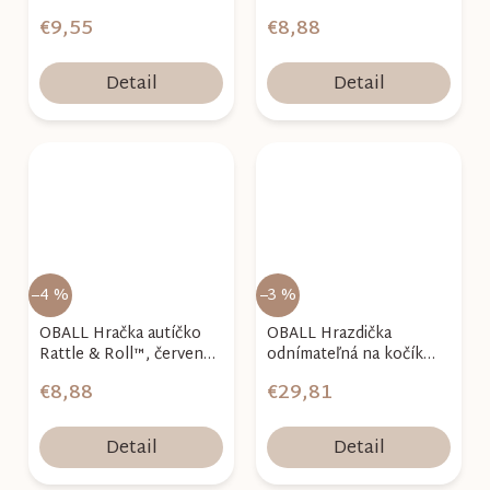
3m+
€9,55
€8,88
Detail
Detail
–4 %
–3 %
OBALL Hračka autíčko
OBALL Hrazdička
Rattle & Roll™, červené,
odnímateľná na kočík
3m+
Oballo Flex'n Go ™ 0m+
€8,88
€29,81
Detail
Detail