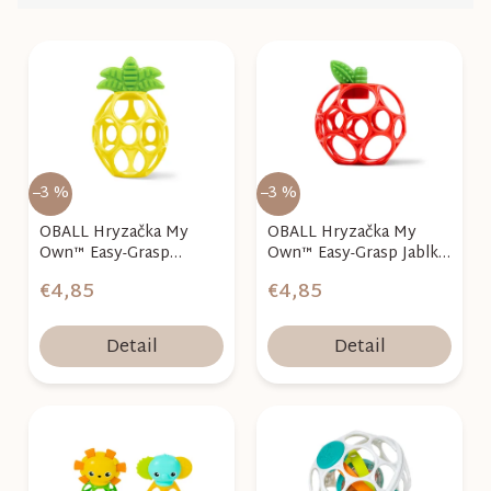
d
e
V
n
ý
i
p
e
i
p
s
r
p
–3 %
–3 %
o
r
OBALL Hryzačka My
OBALL Hryzačka My
d
o
Own™ Easy-Grasp
Own™ Easy-Grasp Jablko
u
Ananás 0m+
0m+
d
€4,85
€4,85
k
u
t
k
Detail
Detail
o
t
v
o
v