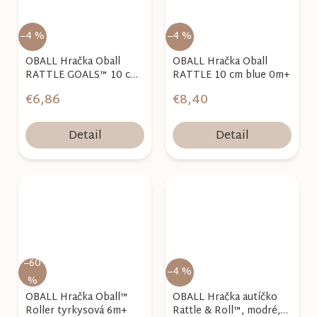
–4 %
–4 %
OBALL Hračka Oball
OBALL Hračka Oball
RATTLE GOALS™ 10 cm
RATTLE 10 cm blue 0m+
Black & White 0m+
€6,86
€8,40
Detail
Detail
–60
–4 %
%
OBALL Hračka Oball™
OBALL Hračka autíčko
Roller tyrkysová 6m+
Rattle & Roll™, modré,