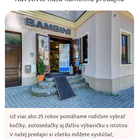
l
á
d
a
c
i
e
p
r
v
k
y
Už viac ako 25 rokov pomáhame rodičom vybrať
v
kočíky, autosedačky aj ďalšiu výbavičku s istotou.
ý
V našej predajni si všetko môžete vyskúšať,