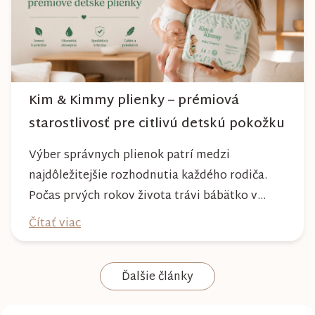
Kim & Kimmy plienky – prémiová
starostlivosť pre citlivú detskú pokožku
Výber správnych plienok patrí medzi
najdôležitejšie rozhodnutia každého rodiča.
Počas prvých rokov života trávi bábätko v
plienke väčšinu dňa, preto by mala poskytovať
Čítať viac
nielen spoľahlivú ochranu, ale aj maximálny
komfort a šetrnosť k citlivej pokožke. Plienky
Ďalšie články
Kim & Kimmy boli vyvinuté s dôrazom na
vysokú absorpciu, priedušnosť a pohodlie