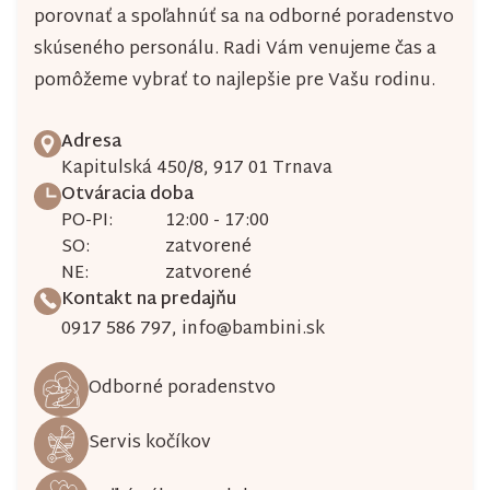
porovnať a spoľahnúť sa na odborné poradenstvo
p
skúseného personálu. Radi Vám venujeme čas a
i
pomôžeme vybrať to najlepšie pre Vašu rodinu.
s
u
Adresa
Kapitulská 450/8, 917 01 Trnava
Otváracia doba
PO-PI:
12:00 - 17:00
SO:
zatvorené
NE:
zatvorené
Kontakt na predajňu
0917 586 797
,
info@bambini.sk
Odborné poradenstvo
Servis kočíkov