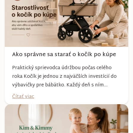
Ako správne sa starať o kočík po kúpe
Praktický sprievodca údržbou počas celého
roka Kočík je jednou z najväčších investícií do
výbavičky pre bábätko. Každý deň s ním
absolvujete prechádzky po meste, v parkoch,
Čítať viac
na lesných chodníkoch aj počas nepriaznivého
počasia. Pravidelnou starostlivosťou si však
môžete byť istí, že vám bude spoľahlivo slúžiť
dlhé roky a zachová si svoj krásny vzhľ...