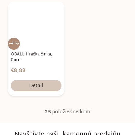
–4 %
OBALL Hračka činka,
0m+
€8,88
Detail
25
položiek celkom
O
v
Navštívte našu kamennú predajňu