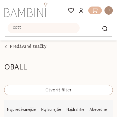
Prejsť
na
Nákupný
obsah
košík
Predávané značky
OBALL
Otvoriť filter
R
Najpredávanejšie
Najlacnejšie
Najdrahšie
Abecedne
a