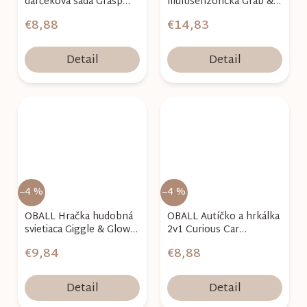
darčeková sada Grasp
multisenzorická Grab &
the Day™ 0m+
Giggle Monkey™ 6m+
€8,88
€14,83
Detail
Detail
–4 %
–4 %
OBALL Hračka hudobná
OBALL Autíčko a hrkálka
svietiaca Giggle & Glow™
2v1 Curious Car
3m+
korytnačka Neptune™
€9,84
€8,88
3m+
Detail
Detail