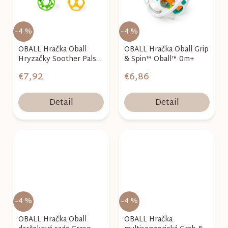
–4 %
–4 %
OBALL Hračka Oball
OBALL Hračka Oball Grip
Hryzačky Soother Pals™
& Spin™ Oball™ 0m+
Easy-Grasp 2ks 3m+
€7,92
€6,86
Detail
Detail
–4 %
–4 %
OBALL Hračka Oball
OBALL Hračka