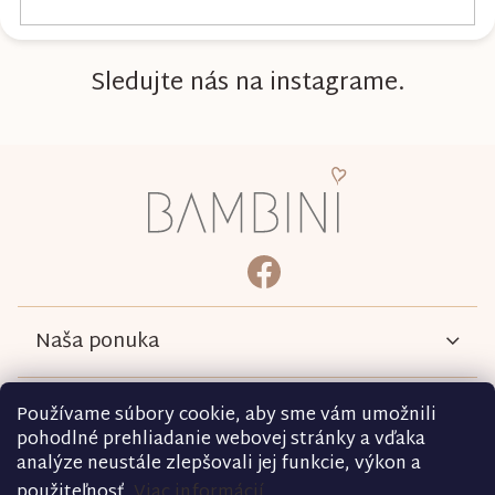
Sledujte nás na instagrame.
Z
á
p
ä
bambini.kociky
https://www.facebook.com/b
t
i
e
Naša ponuka
Informácie
Používame súbory cookie, aby sme vám umožnili
pohodlné prehliadanie webovej stránky a vďaka
analýze neustále zlepšovali jej funkcie, výkon a
Podmienky
použiteľnosť.
Viac informácií