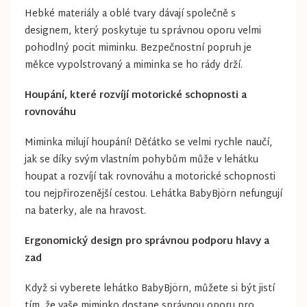
Hebké materiály a oblé tvary dávají společně s
designem, který poskytuje tu správnou oporu velmi
pohodlný pocit miminku. Bezpečnostní popruh je
měkce vypolstrovaný a miminka se ho rády drží.
Houpání, které rozvíjí motorické schopnosti a
rovnováhu
Miminka milují houpání! Děťátko se velmi rychle naučí,
jak se díky svým vlastním pohybům může v lehátku
houpat a rozvíjí tak rovnováhu a motorické schopnosti
tou nejpřirozenější cestou. Lehátka BabyBjörn nefungují
na baterky, ale na hravost.
Ergonomický design pro správnou podporu hlavy a
zad
Když si vyberete lehátko BabyBjörn, můžete si být jistí
tím, že vaše miminko dostane správnou oporu pro