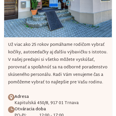
Už viac ako 25 rokov pomáhame rodičom vybrať
kočíky, autosedačky aj ďalšiu výbavičku s istotou.
V našej predajni si všetko môžete vyskúšať,
porovnať a spoľahnúť sa na odborné poradenstvo
skúseného personálu. Radi Vám venujeme čas a
pomôžeme vybrať to najlepšie pre Vašu rodinu.
Adresa
Kapitulská 450/8, 917 01 Trnava
Otváracia doba
PO-PI:
12:00 - 17:00