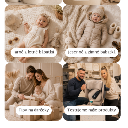
Jarné a letné bábätká
Jesenné a zimné bábätká
Tipy na darčeky
Testujeme naše produkty