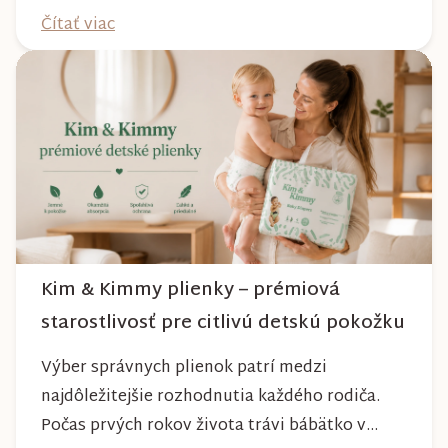
absolvujete prechádzky po meste, v parkoch,
Čítať viac
na lesných chodníkoch aj počas nepriaznivého
počasia. Pravidelnou starostlivosťou si však
môžete byť istí, že vám bude spoľahlivo slúžiť
dlhé roky a zachová si svoj krásny vzhľ...
Kim & Kimmy plienky – prémiová
starostlivosť pre citlivú detskú pokožku
Výber správnych plienok patrí medzi
najdôležitejšie rozhodnutia každého rodiča.
Počas prvých rokov života trávi bábätko v