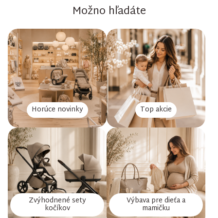
Možno hľadáte
Horúce novinky
Top akcie
Zvýhodnené sety
Výbava pre dieťa a
kočíkov
mamičku