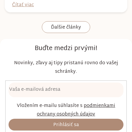
plienke väčšinu dňa, preto by mala poskytovať
Čítať viac
nielen spoľahlivú ochranu, ale aj maximálny
komfort a šetrnosť k citlivej pokožke. Plienky
Ďalšie články
Kim & Kimmy boli vyvinuté s dôrazom na
vysokú absorpciu, priedušnosť a pohodlie
dieťaťa...
Buďte medzi prvými!
Novinky, zľavy aj tipy pristanú rovno do vašej
schránky.
Vložením e-mailu súhlasíte s
podmienkami
ochrany osobných údajov
Prihlásiť sa