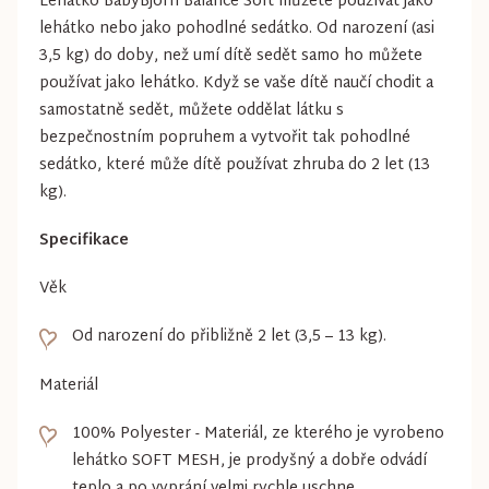
Lehátko BabyBjörn Balance Soft můžete používat jako
lehátko nebo jako pohodlné sedátko. Od narození (asi
3,5 kg) do doby, než umí dítě sedět samo ho můžete
používat jako lehátko. Když se vaše dítě naučí chodit a
samostatně sedět, můžete oddělat látku s
bezpečnostním popruhem a vytvořit tak pohodlné
sedátko, které může dítě používat zhruba do 2 let (13
kg).
Specifikace
Věk
Od narození do přibližně 2 let (3,5 – 13 kg).
Materiál
100% Polyester - Materiál, ze kterého je vyrobeno
lehátko SOFT MESH, je prodyšný a dobře odvádí
teplo a po vyprání velmi rychle uschne.