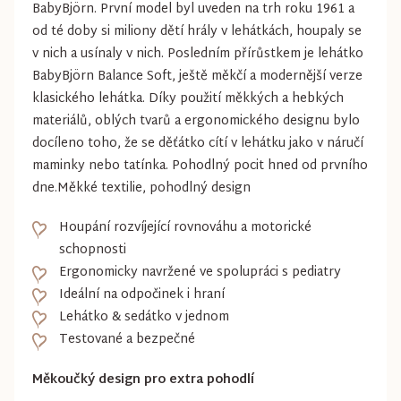
BabyBjörn. První model byl uveden na trh roku 1961 a
od té doby si miliony dětí hrály v lehátkách, houpaly se
v nich a usínaly v nich. Posledním přírůstkem je lehátko
BabyBjörn Balance Soft, ještě měkčí a modernější verze
klasického lehátka. Díky použití měkkých a hebkých
materiálů, oblých tvarů a ergonomického designu bylo
docíleno toho, že se děťátko cítí v lehátku jako v náručí
maminky nebo tatínka. Pohodlný pocit hned od prvního
dne.Měkké textilie, pohodlný design
Houpání rozvíjející rovnováhu a motorické
schopnosti
Ergonomicky navržené ve spolupráci s pediatry
Ideální na odpočinek i hraní
Lehátko & sedátko v jednom
Testované a bezpečné
Měkoučký design pro extra pohodlí