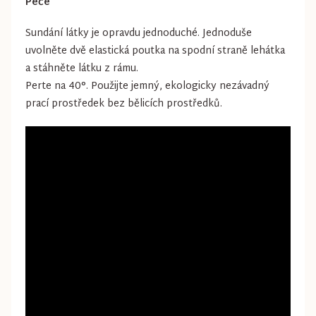
Péče
Sundání látky je opravdu jednoduché. Jednoduše
uvolněte dvě elastická poutka na spodní straně lehátka
a stáhněte látku z rámu.
Perte na 40°. Použijte jemný, ekologicky nezávadný
prací prostředek bez bělicích prostředků.