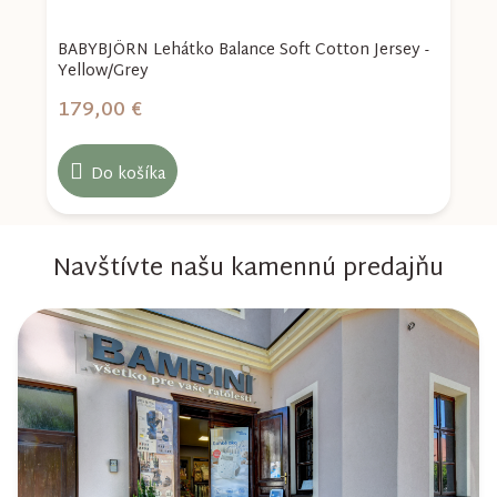
-
BABYBJÖRN Lehátko Balance Soft Cotton Jersey -
B
Yellow/Grey
B
179,00 €
1
Do košíka
Navštívte našu kamennú predajňu