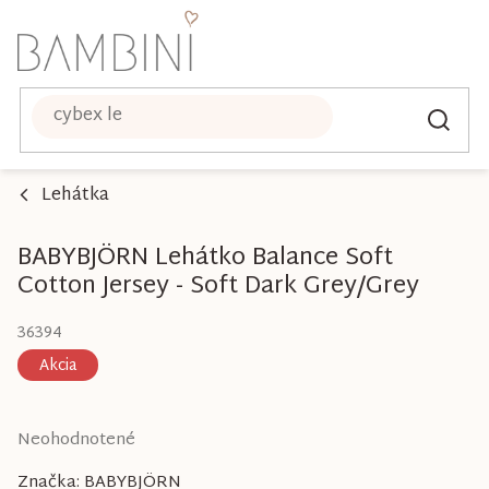
Prejsť
na
obsah
Lehátka
BABYBJÖRN Lehátko Balance Soft
Cotton Jersey - Soft Dark Grey/Grey
36394
Akcia
Priemerné
Neohodnotené
hodnotenie
Značka:
BABYBJÖRN
produktu