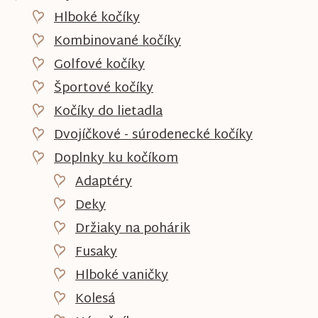
Hlboké kočíky
Kombinované kočíky
Golfové kočíky
Športové kočíky
Kočíky do lietadla
Dvojíčkové - súrodenecké kočíky
Doplnky ku kočíkom
Adaptéry
Deky
Držiaky na pohárik
Fusaky
Hlboké vaničky
Kolesá