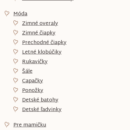
Móda
Zimné overaly
Zimné čiapky
Prechodné čiapky
Letné klobúčiky
Rukavičky
Šále
Capačky
Ponožky
Detské batohy
Detské ľadvinky
Pre mamičku