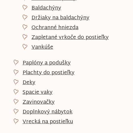
Baldachýny
Držiaky na baldachýny
Ochranné hniezda
Zapletané vrkoče do postieľky
Vankúše
Paplóny a podušky
Plachty do postieľky
Deky
Spacie vaky
Zavinovačky
Doplnkový nábytok
Vrecká na postieľku