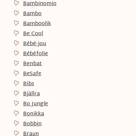
Bambinomio
Bambo
Bamboolik
Be Cool
Bébé-jou
Bébéfolie
Benbat
BeSafe
Bibs
Bjällra
Bo Jungle
Bonikka
Bobbin
Braun