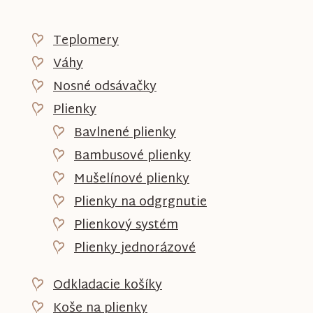
Teplomery
Váhy
Nosné odsávačky
Plienky
Bavlnené plienky
Bambusové plienky
Mušelínové plienky
Plienky na odgrgnutie
Plienkový systém
Plienky jednorázové
Odkladacie košíky
Koše na plienky