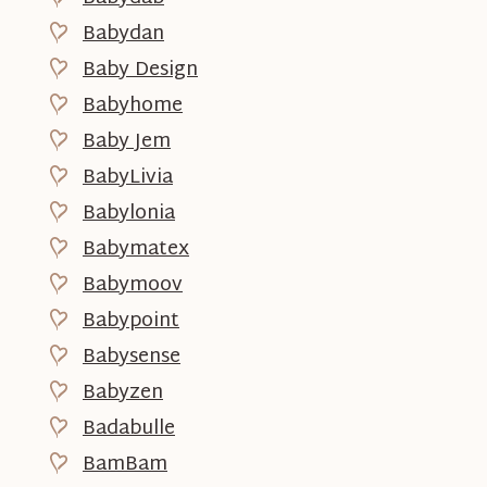
Babydan
Baby Design
Babyhome
Baby Jem
BabyLivia
Babylonia
Babymatex
Babymoov
Babypoint
Babysense
Babyzen
Badabulle
BamBam