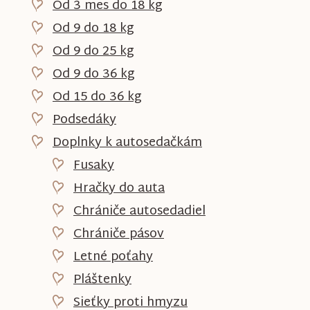
Od 3 mes do 18 kg
Od 9 do 18 kg
Od 9 do 25 kg
Od 9 do 36 kg
Od 15 do 36 kg
Podsedáky
Doplnky k autosedačkám
Fusaky
Hračky do auta
Chrániče autosedadiel
Chrániče pásov
Letné poťahy
Pláštenky
Sieťky proti hmyzu