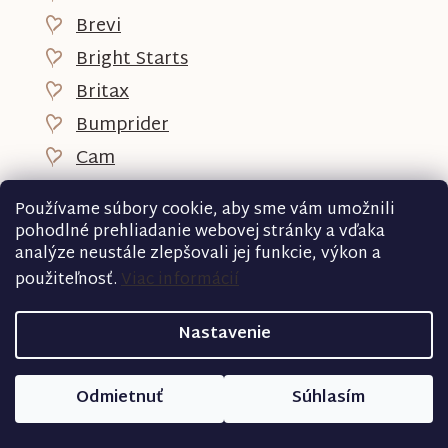
Brevi
Bright Starts
Britax
Bumprider
Cam
Canpol
Používame súbory cookie, aby sme vám umožnili
Capidi
pohodlné prehliadanie webovej stránky a vďaka
analýze neustále zlepšovali jej funkcie, výkon a
Caretero
použiteľnosť.
Viac informácií
Carriwell
Ceba baby
Nastavenie
Oball
Chicco
Odmietnuť
Súhlasím
Childhome