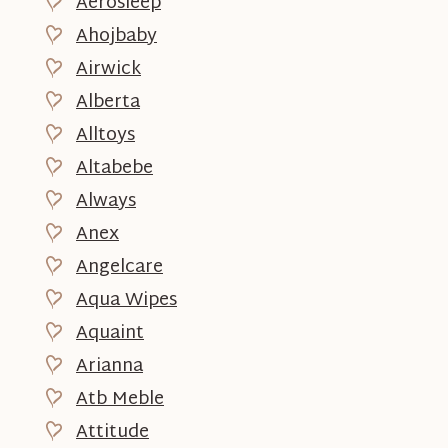
Aerosleep
Ahojbaby
Airwick
Alberta
Alltoys
Altabebe
Always
Anex
Angelcare
Aqua Wipes
Aquaint
Arianna
Atb Meble
Attitude