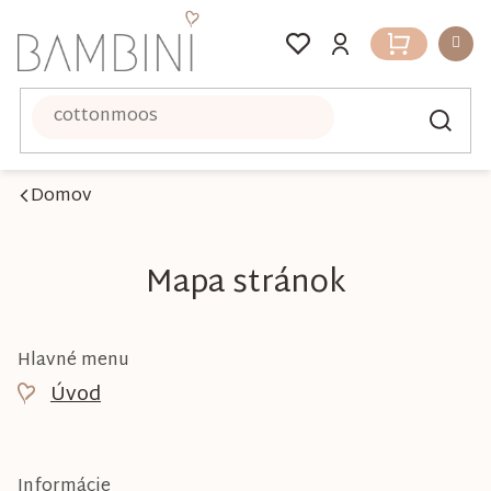
Prejsť
na
Nákupný
obsah
košík
Domov
Mapa stránok
Hlavné menu
Úvod
Informácie